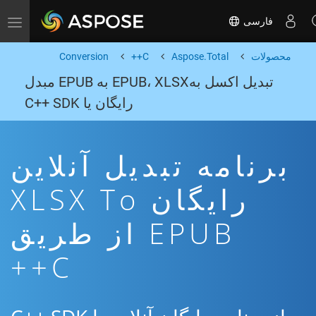
فارسی
Toggle navigation
محصولات
Aspose.Total
C++
Conversion
تبدیل اکسل بهEPUB، XLSX به EPUB مبدل
رایگان یا C++ SDK
برنامه تبدیل آنلاین
رایگان XLSX To
EPUB از طریق
C++