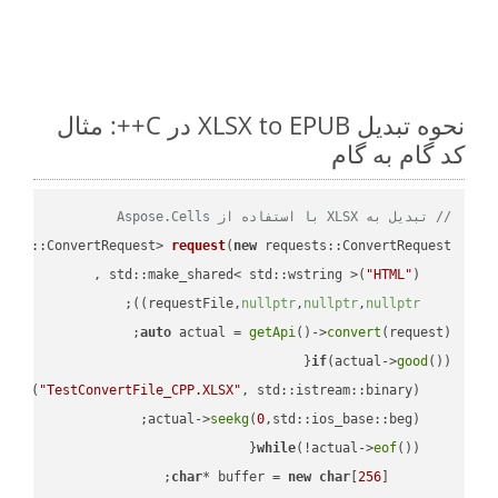
نحوه تبدیل XLSX to EPUB در C++: مثال
کد گام به گام
// تبدیل به XLSX با استفاده از Aspose.Cells
ests::ConvertRequest> 
request
(
new
"HTML"
    std::make_shared< std::wstring >(
;

))
nullptr
,
nullptr
,
nullptr
    requestFile,
auto
 actual = 
getApi
()->
convert
(request);

if
(actual->
good
 
out
(
"TestConvertFile_CPP.XLSX"
, std::istream::binary)
seekg
(
0
    actual->
while
(!actual->
eof
char
* buffer = 
new
char
[
256