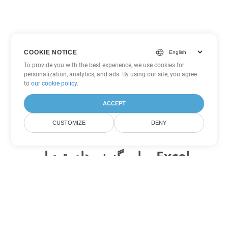
COOKIE NOTICE
To provide you with the best experience, we use cookies for
personalization, analytics, and ads. By using our site, you agree
to
our cookie policy
.
ACCEPT
CUSTOMIZE
DENY
سایر گزینه های تبدیل Excel
XLSX را به DOC تبدیل کنید
DOC:
Microsoft Word Binary Format
XLSX را به DOT تبدیل کنید