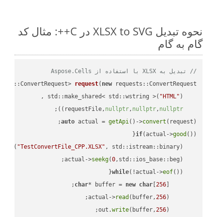
نحوه تبدیل XLSX to SVG در C++: مثال کد
گام به گام
// تبدیل به XLSX با استفاده از Aspose.Cells
ests::ConvertRequest> 
request
(
new
"HTML"
    std::make_shared< std::wstring >(
;

))
nullptr
,
nullptr
,
nullptr
    requestFile,
auto
 actual = 
getApi
()->
convert
(request);

if
(actual->
good
 
out
(
"TestConvertFile_CPP.XLSX"
, std::istream::binary)
seekg
(
0
    actual->
while
(!actual->
eof
char
* buffer = 
new
char
[
256
read
(buffer,
256
        actual->
write
(buffer,
256
        out.