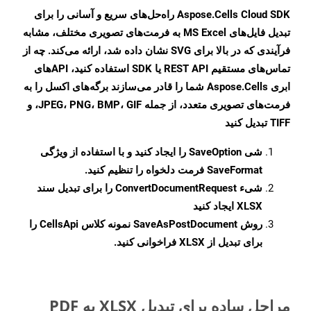
Aspose.Cells Cloud SDK راه‌حل‌های سریع و آسانی را برای
تبدیل فایل‌های MS Excel به فرمت‌های تصویری مختلف، مشابه
فرآیندی که در بالا برای SVG نشان داده شد، ارائه می‌کند. چه از
تماس‌های مستقیم REST API یا SDK استفاده کنید، APIهای
ابری Aspose.Cells شما را قادر می‌سازند برگه‌های اکسل را به
فرمت‌های تصویری متعدد، از جمله JPEG، PNG، BMP، GIF، و
TIFF تبدیل کنید
شی
SaveOption
را ایجاد کنید و با استفاده از ویژگی
SaveFormat
فرمت دلخواه را تنظیم کنید.
شیء
ConvertDocumentRequest
را برای تبدیل سند
XLSX ایجاد کنید
روش
SaveAsPostDocument
نمونه کلاس CellsApi را
برای تبدیل از XLSX فراخوانی کنید.
مراحل ساده برای تبدیل XLSX به PDF