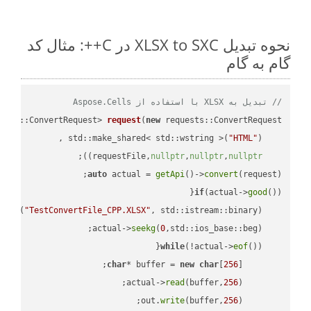
نحوه تبدیل XLSX to SXC در C++: مثال کد
گام به گام
// تبدیل به XLSX با استفاده از Aspose.Cells
ests::ConvertRequest> 
request
(
new
"HTML"
    std::make_shared< std::wstring >(
;

))
nullptr
,
nullptr
,
nullptr
    requestFile,
auto
 actual = 
getApi
()->
convert
(request);

if
(actual->
good
 
out
(
"TestConvertFile_CPP.XLSX"
, std::istream::binary)
seekg
(
0
    actual->
while
(!actual->
eof
char
* buffer = 
new
char
[
256
read
(buffer,
256
        actual->
write
(buffer,
256
        out.