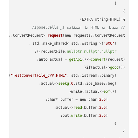
%!(EXTRA string=HTML)

// تبدیل به HTML با استفاده از Aspose.Cells
ests::ConvertRequest> 
request
(
new
"SXC"
    std::make_shared< std::wstring >(
;

))
nullptr
,
nullptr
,
nullptr
    requestFile,
auto
 actual = 
getApi
()->
convert
(request);

if
(actual->
good
 
out
(
"TestConvertFile_CPP.HTML"
, std::istream::binary)
seekg
(
0
    actual->
while
(!actual->
eof
char
* buffer = 
new
char
[
256
read
(buffer,
256
        actual->
write
(buffer,
256
        out.