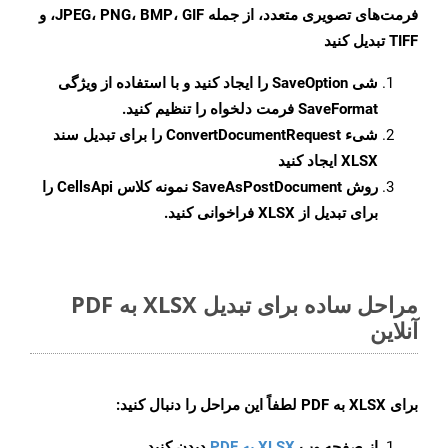
فرمت‌های تصویری متعدد، از جمله JPEG، PNG، BMP، GIF، و
TIFF تبدیل کنید
شی
SaveOption
را ایجاد کنید و با استفاده از ویژگی
SaveFormat
فرمت دلخواه را تنظیم کنید.
شیء
ConvertDocumentRequest
را برای تبدیل سند
XLSX ایجاد کنید
روش
SaveAsPostDocument
نمونه کلاس CellsApi را
برای تبدیل از XLSX فراخوانی کنید.
مراحل ساده برای تبدیل XLSX به PDF
آنلاین
برای
XLSX به PDF
لطفاً این مراحل را دنبال کنید:
از صفحه وب
XLSX به PDF
دیدن کنید.