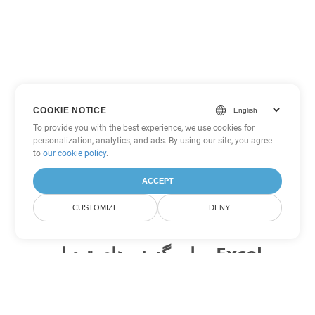
COOKIE NOTICE
To provide you with the best experience, we use cookies for
personalization, analytics, and ads. By using our site, you agree
to
our cookie policy
.
ACCEPT
CUSTOMIZE
DENY
سایر گزینه های تبدیل Excel
XLSX را به DOC تبدیل کنید
DOC:
Microsoft Word Binary Format