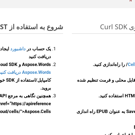
H
شروع به استفاده از Aspose.Total REST برای DOT to EPUB کنید
یک حساب در
داشبورد
دریافت کنید
Cel
Aspose.Words و Aspose.Cells Cloud SDK برای کد منبع Curl را از
Aspose.Words دریافت کنید مخازن GitHub
 فایل محلی و فرمت تنظیم شده
کامپایل/استفاده از SDK خودتان یا برای گزینه های دانلود جایگزین به
بروید.
همچنین نگاهی به مرجع API مبتنی بر Swagger برای
href=“https://apireference بیندازید. برای اطلاعات بیشتر دربار
را از CellsAPI با SaveFormat به عنوان EPUB راه اندازی
.aspose.cloud/cells/">Aspose.Cells ر
ا فراخوانی کنید