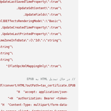
UpdateLastSavedTimeProperty
\"
\"
UpdateSdtContent
\"
\"
UpdateFields
\"
\"
ml3DEffectsRenderingMode
\"
:
\"
Basic
\"
UpdateCreatedTimeProperty
\"
\"
UpdateLastPrintedProperty
\"
\"
imeZoneInfoData
\"
:{
\"
Id
\"
:
\"
string
\"
string
\"
string
\"
string
\"
FlatOpcXmlMappingOnly
\"
:true}"
\"
// در حال تبدیل HTML به EPUB
f/convert/HTML?outPath=tax_certificate.EPUB"
H
"accept: application/json"
-
H
"authorization: Bearer <token>"
-
H
"Content-Type: multipart/form-data"
-