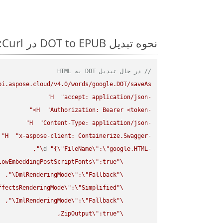
نحوه تبدیل DOT to EPUB در Curl: مثال کد گام به گام
// در حال تبدیل DOT به HTML
pi.aspose.cloud/v4.0/words/google.DOT/saveAs"
H
"accept: application/json"
-
H
"Authorization: Bearer <token>"
-
H
"Content-Type: application/json"
-
H
"x-aspose-client: Containerize.Swagger"
-
\"
d 
"{
\"
FileName
\"
:
\"
google.HTML
-
lowEmbeddingPostScriptFonts
\"
\"
\"
DmlRenderingMode
\"
:
\"
Fallback
\"
ffectsRenderingMode
\"
:
\"
Simplified
\"
\"
ImlRenderingMode
\"
:
\"
Fallback
\"
ZipOutput
\"
\"