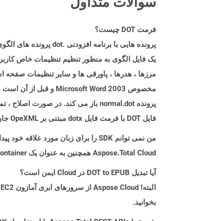
سوالات متداول
فرمت DOT چیست؟
یک فایل الگوی به منظور تنظیم تنظیمات خاص کاربر 
فایل DOT با فرمت فایل dotx مبتنی بر OpeXML جایگزین شده است.
من نمی توانم SDK را برای زبان مورد علاقه خود پیدا کنم. باید چکار کنم؟
Aspose.Total Cloud همچنین به عنوان یک Docker Container در دسترس است. در صورتی که SDK مورد نیاز شما هنوز در دسترس نیست، از آن با cURL استفاده کنید.
آیا تبدیل DOT to EPUB در Cloud ایمن است؟
بخوانید.