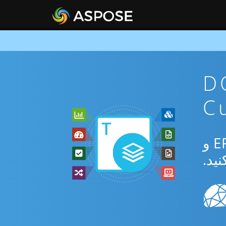
ن DOT To
از برنامه رایگان آنلاین یا Curl SDK برای تبدیل بین DOT و EPUB و