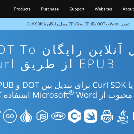
Products
Purchase
Support
Websites
About
تبدیل Word بهEPUB، DOT به EPUB مبدل رایگان یا Curl SDK
برنامه تبدیل آنلاین رایگا
EPUB از طریق Curl
®
از Microsoft
Word استفاده کنید.