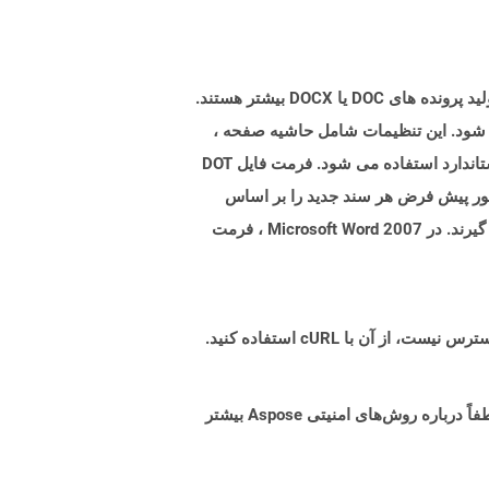
پرونده هایی با برنامه افزودنی .dot پرونده های الگوی ایجاد شده توسط Microsoft Word برای تنظیمات از پیش فرمت برای تولید پرونده های DOC یا DOCX بیشتر هستند.
ال شود. این تنظیمات شامل حاشیه صفحه ،
مرزها ، هدرها ، پاورقی ها و سایر تنظیمات صفحه است. چنین الگوهایی در اسناد رسمی مانند نامه های شرکت و فرم های استاندارد استفاده می شود. فرمت فایل DOT
Microsof و قبل از آن است ، اما توسط نسخه های بالاتر نیز پشتیبانی می شود. Microsoft Word به طور پیش فرض هر سند جدید را بر اساس
پرونده normal.dot باز می کند. در صورت اصلاح ، تمام پرونده های جدید ایجاد شده در تنظیمات مشابه از پرونده الگو قرار می گیرند. در Microsoft Word 2007 ، فرمت
البته! Aspose Cloud از سرورهای ابری آمازون EC2 استفاده می کند که امنیت و انعطاف پذیری سرویس را تضمین می کند. لطفاً درباره روش‌های امنیتی Aspose بیشتر