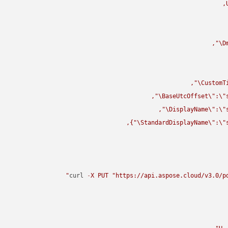
\"
D
\"
CustomT
\"
BaseUtcOffset
\"
:
\"
\"
DisplayName
\"
:
\"
\"
StandardDisplayName
\"
:
\"
curl 
-
X
PUT
"https://api.aspose.cloud/v3.0/pd