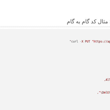
curl 
-
X
PUT
"https://a
Al
\"
DmlE