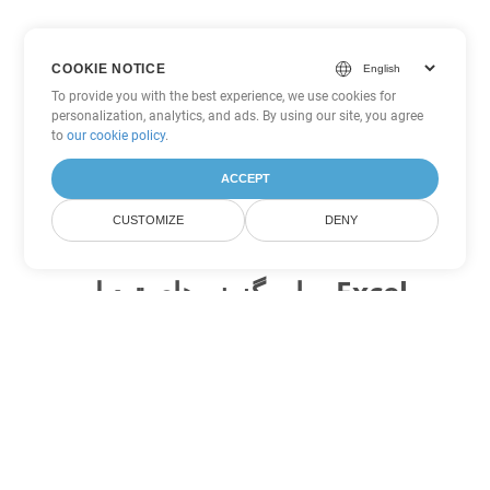
COOKIE NOTICE
To provide you with the best experience, we use cookies for
personalization, analytics, and ads. By using our site, you agree
to
our cookie policy
.
ACCEPT
CUSTOMIZE
DENY
سایر گزینه های تبدیل Excel
ODS را به DOC تبدیل کنید
DOC:
Microsoft Word Binary Format
ODS را به DOT تبدیل کنید
DOT:
Microsoft Word Template Files