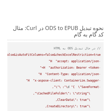
نحوه تبدیل ODS to EPUB در Curl: مثال
کد گام به گام
// در حال تبدیل ODS به HTML
ws=false&isAutoFitColumns=false&checkExcelRestriction=true"
H
"accept: application/json"
-
H
"authorization: Bearer <token>"
-
H
"Content-Type: application/json"
-
H
"x-aspose-client: Containerize.Swagger"
-
\"
\"
: 
\"
d 
"{  
\"
SaveFormat
-
\"
CachedFileFolder
\"
: 
\"
string
\"
ClearData
\"
\"
CreateDirectory
\"
\"