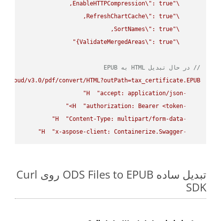
EnableHTTPCompression
\"
\"
RefreshChartCache
\"
\"
SortNames
\"
\"
ValidateMergedAreas
\"
: true}"
\"
// در حال تبدیل HTML به EPUB
e.cloud/v3.0/pdf/convert/HTML?outPath=tax_certificate.EPUB"
H
"accept: application/json"
-
H
"authorization: Bearer <token>"
-
H
"Content-Type: multipart/form-data"
-
H
"x-aspose-client: Containerize.Swagger"
-
تبدیل ساده ODS Files to EPUB روی Curl
SDK