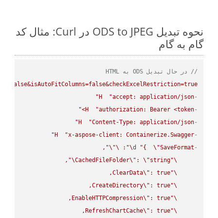
نحوه تبدیل ODS to JPEG در Curl: مثال کد
گام به گام
// در حال تبدیل ODS به HTML
ws=false&isAutoFitColumns=false&checkExcelRestriction=true"
H
"accept: application/json"
-
H
"authorization: Bearer <token>"
-
H
"Content-Type: application/json"
-
H
"x-aspose-client: Containerize.Swagger"
-
\"
\"
: 
\"
d 
"{  
\"
SaveFormat
-
\"
CachedFileFolder
\"
: 
\"
string
\"
ClearData
\"
\"
CreateDirectory
\"
\"
EnableHTTPCompression
\"
\"
RefreshChartCache
\"
\"