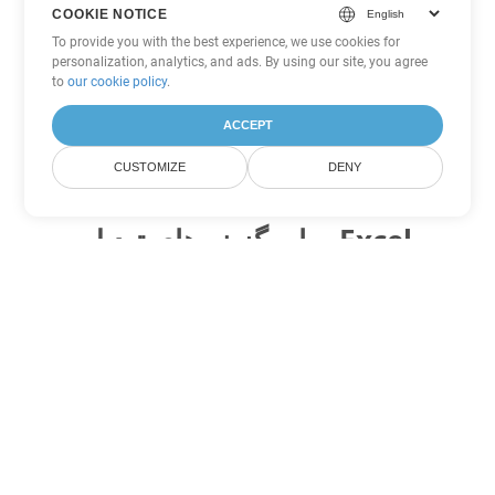
COOKIE NOTICE
To provide you with the best experience, we use cookies for
personalization, analytics, and ads. By using our site, you agree
to
our cookie policy
.
ACCEPT
CUSTOMIZE
DENY
سایر گزینه های تبدیل Excel
ODS را به DOC تبدیل کنید
DOC:
Microsoft Word Binary Format
ODS را به DOT تبدیل کنید
DOT:
Microsoft Word Template Files
ODS را به DOCX تبدیل کنید