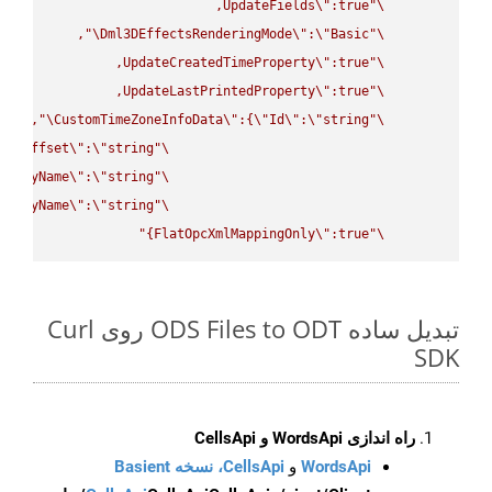
UpdateFields
\"
\"
\"
Dml3DEffectsRenderingMode
\"
:
\"
Basic
\"
UpdateCreatedTimeProperty
\"
\"
UpdateLastPrintedProperty
\"
\"
\"
CustomTimeZoneInfoData
\"
:{
\"
Id
\"
:
\"
string
\"
UtcOffset
\"
:
\"
string
\"
splayName
\"
:
\"
string
\"
splayName
\"
:
\"
string
\"
FlatOpcXmlMappingOnly
\"
:true}"
\"
تبدیل ساده ODS Files to ODT روی Curl
SDK
راه اندازی WordsApi و CellsApi
WordsApi
و
CellsApi، نسخه Basient