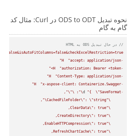
نحوه تبدیل ODS to ODT در Curl: مثال کد
گام به گام
// در حال تبدیل ODS به HTML
ws=false&isAutoFitColumns=false&checkExcelRestriction=true"
H
"accept: application/json"
-
H
"authorization: Bearer <token>"
-
H
"Content-Type: application/json"
-
H
"x-aspose-client: Containerize.Swagger"
-
\"
\"
: 
\"
d 
"{  
\"
SaveFormat
-
\"
CachedFileFolder
\"
: 
\"
string
\"
ClearData
\"
\"
CreateDirectory
\"
\"
EnableHTTPCompression
\"
\"
RefreshChartCache
\"
\"