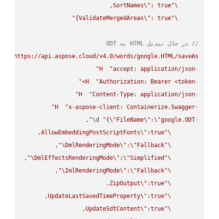
SortNames
\"
\"
ValidateMergedAreas
\"
: true}"
\"
// در حال تبدیل HTML به ODT
UT
"https://api.aspose.cloud/v4.0/words/google.HTML/saveAs"
H
"accept: application/json"
-
H
"Authorization: Bearer <token>"
-
H
"Content-Type: application/json"
-
H
"x-aspose-client: Containerize.Swagger"
-
\"
d 
"{
\"
FileName
\"
:
\"
google.ODT
-
AllowEmbeddingPostScriptFonts
\"
\"
\"
DmlRenderingMode
\"
:
\"
Fallback
\"
\"
DmlEffectsRenderingMode
\"
:
\"
Simplified
\"
\"
ImlRenderingMode
\"
:
\"
Fallback
\"
ZipOutput
\"
\"
UpdateLastSavedTimeProperty
\"
\"
UpdateSdtContent
\"
\"