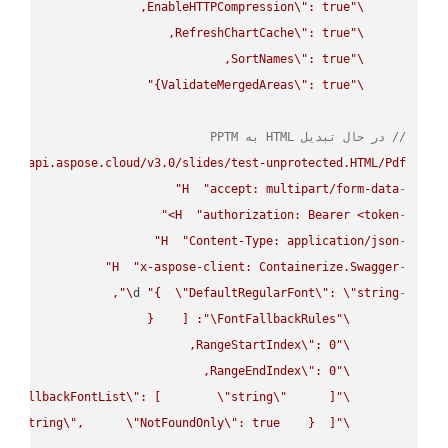
EnableHTTPCompression
\"
\"
RefreshChartCache
\"
\"
SortNames
\"
\"
ValidateMergedAreas
\"
: true}"
\"
// در حال تبدیل HTML به PPTM
s://api.aspose.cloud/v3.0/slides/test-unprotected.HTML/Pdf"
H
"accept: multipart/form-data"
-
H
"authorization: Bearer <token>"
-
H
"Content-Type: application/json"
-
H
"x-aspose-client: Containerize.Swagger"
-
\"
d 
"{  
\"
DefaultRegularFont
\"
: 
\"
string
-
\"
FontFallbackRules
\"
RangeStartIndex
\"
\"
RangeEndIndex
\"
\"
FallbackFontList
\"
: [        
\"
string
\"
\"
 
\"
string
\"
,      
\"
NotFoundOnly
\"
: true    }  ]}"
\"