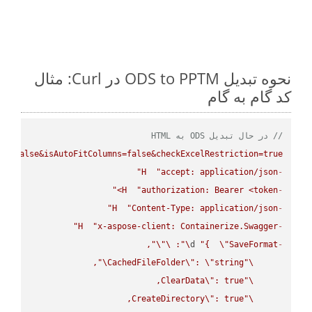
نحوه تبدیل ODS to PPTM در Curl: مثال
کد گام به گام
// در حال تبدیل ODS به HTML
ws=false&isAutoFitColumns=false&checkExcelRestriction=true"
H
"accept: application/json"
-
H
"authorization: Bearer <token>"
-
H
"Content-Type: application/json"
-
H
"x-aspose-client: Containerize.Swagger"
-
\"
\"
: 
\"
d 
"{  
\"
SaveFormat
-
\"
CachedFileFolder
\"
: 
\"
string
\"
ClearData
\"
\"
CreateDirectory
\"
\"