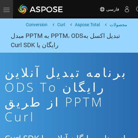
فارسی
Toggle navigation
محصولات
Aspose.Total
Curl
Conversion
تبدیل اکسل بهPPTM، ODS به PPTM مبدل
رایگان یا Curl SDK
برنامه تبدیل آنلاین
رایگان ODS To
PPTM از طریق
Curl