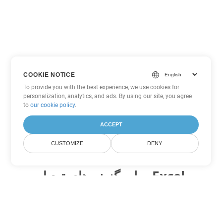
COOKIE NOTICE
To provide you with the best experience, we use cookies for
personalization, analytics, and ads. By using our site, you agree
to
our cookie policy
.
ACCEPT
CUSTOMIZE
DENY
سایر گزینه های تبدیل Excel
ODS را به DOC تبدیل کنید
DOC:
Microsoft Word Binary Format