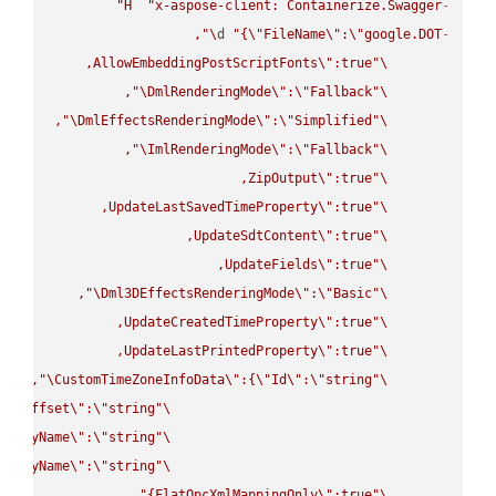
H
"x-aspose-client: Containerize.Swagger"
-
\"
d 
"{
\"
FileName
\"
:
\"
google.DOT
-
AllowEmbeddingPostScriptFonts
\"
\"
\"
DmlRenderingMode
\"
:
\"
Fallback
\"
\"
DmlEffectsRenderingMode
\"
:
\"
Simplified
\"
\"
ImlRenderingMode
\"
:
\"
Fallback
\"
ZipOutput
\"
\"
UpdateLastSavedTimeProperty
\"
\"
UpdateSdtContent
\"
\"
UpdateFields
\"
\"
\"
Dml3DEffectsRenderingMode
\"
:
\"
Basic
\"
UpdateCreatedTimeProperty
\"
\"
UpdateLastPrintedProperty
\"
\"
\"
CustomTimeZoneInfoData
\"
:{
\"
Id
\"
:
\"
string
\"
UtcOffset
\"
:
\"
string
\"
splayName
\"
:
\"
string
\"
splayName
\"
:
\"
string
\"
FlatOpcXmlMappingOnly
\"
:true}"
\"