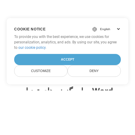
COOKIE NOTICE
To provide you with the best experience, we use cookies for
personalization, analytics, and ads. By using our site, you agree
to
our cookie policy
.
ACCEPT
CUSTOMIZE
DENY
سایر گزینه های تبدیل Word
OTT را به DOC تبدیل کنید
DOC:
Microsoft Word Binary Format
OTT را به DOT تبدیل کنید