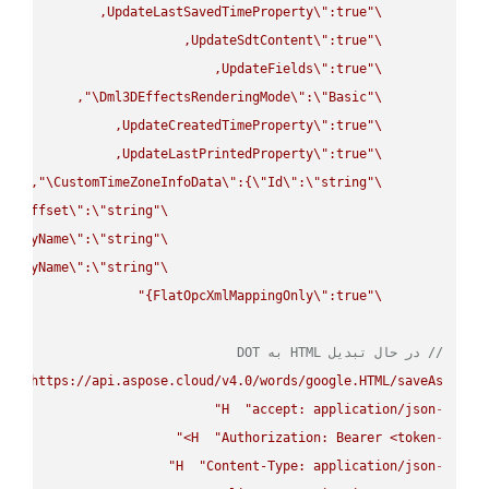
UpdateLastSavedTimeProperty
\"
\"
UpdateSdtContent
\"
\"
UpdateFields
\"
\"
\"
Dml3DEffectsRenderingMode
\"
:
\"
Basic
\"
UpdateCreatedTimeProperty
\"
\"
UpdateLastPrintedProperty
\"
\"
\"
CustomTimeZoneInfoData
\"
:{
\"
Id
\"
:
\"
string
\"
UtcOffset
\"
:
\"
string
\"
splayName
\"
:
\"
string
\"
splayName
\"
:
\"
string
\"
FlatOpcXmlMappingOnly
\"
:true}"
\"
// در حال تبدیل HTML به DOT
UT
"https://api.aspose.cloud/v4.0/words/google.HTML/saveAs"
H
"accept: application/json"
-
H
"Authorization: Bearer <token>"
-
H
"Content-Type: application/json"
-