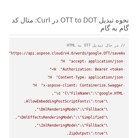
نحوه تبدیل OTT to DOT در Curl: مثال کد
گام به گام
// در حال تبدیل OTT به HTML
PUT
"https://api.aspose.cloud/v4.0/words/google.OTT/saveAs"
H
"accept: application/json"
-
H
"Authorization: Bearer <token>"
-
H
"Content-Type: application/json"
-
H
"x-aspose-client: Containerize.Swagger"
-
\"
d 
"{
\"
FileName
\"
:
\"
google.HTML
-
AllowEmbeddingPostScriptFonts
\"
\"
\"
DmlRenderingMode
\"
:
\"
Fallback
\"
\"
DmlEffectsRenderingMode
\"
:
\"
Simplified
\"
\"
ImlRenderingMode
\"
:
\"
Fallback
\"
ZipOutput
\"
\"