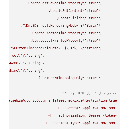
UpdateLastSavedTimeProperty
\"
\"
UpdateSdtContent
\"
\"
UpdateFields
\"
\"
\"
Dml3DEffectsRenderingMode
\"
:
\"
Basic
\"
UpdateCreatedTimeProperty
\"
\"
UpdateLastPrintedProperty
\"
\"
\"
CustomTimeZoneInfoData
\"
:{
\"
Id
\"
:
\"
string
\"
UtcOffset
\"
:
\"
string
\"
splayName
\"
:
\"
string
\"
splayName
\"
:
\"
string
\"
FlatOpcXmlMappingOnly
\"
:true}"
\"
// در حال تبدیل HTML به SXC
ws=false&isAutoFitColumns=false&checkExcelRestriction=true"
H
"accept: application/json"
-
H
"authorization: Bearer <token>"
-
H
"Content-Type: application/json"
-