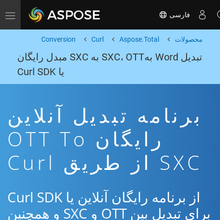
فارسی
Toggle navigation
محصولات
Aspose.Total
Curl
Conversion
تبدیل Word بهSXC، OTT به SXC مبدل رایگان
یا Curl SDK
برنامه تبدیل آنلاین
رایگان OTT To
SXC از طریق Curl
از برنامه رایگان آنلاین یا Curl SDK
برای تبدیل بین OTT و SXC و همچنین