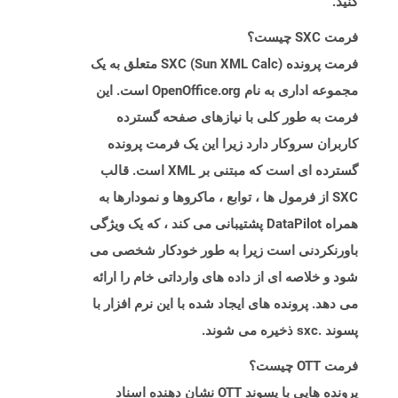
کنید.
فرمت SXC چیست؟
فرمت پرونده SXC (Sun XML Calc) متعلق به یک
مجموعه اداری به نام OpenOffice.org است. این
فرمت به طور کلی با نیازهای صفحه گسترده
کاربران سروکار دارد زیرا این یک فرمت پرونده
گسترده ای است که مبتنی بر XML است. قالب
SXC از فرمول ها ، توابع ، ماکروها و نمودارها به
همراه DataPilot پشتیبانی می کند ، که یک ویژگی
باورنکردنی است زیرا به طور خودکار شخصی می
شود و خلاصه ای از داده های وارداتی خام را ارائه
می دهد. پرونده های ایجاد شده با این نرم افزار با
پسوند .sxc ذخیره می شوند.
فرمت OTT چیست؟
پرونده هایی با پسوند OTT نشان دهنده اسناد