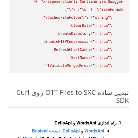
H
"x-aspose-client: Containerize.Swagger"
-
\"
\"
: 
\"
d 
"{  
\"
SaveFormat
-
\"
CachedFileFolder
\"
: 
\"
string
\"
ClearData
\"
\"
CreateDirectory
\"
\"
EnableHTTPCompression
\"
\"
RefreshChartCache
\"
\"
SortNames
\"
\"
ValidateMergedAreas
\"
: true}"
\"
تبدیل ساده OTT Files to SXC روی Curl
SDK
راه اندازی WordsApi و CellsApi
WordsApi
و
CellsApi، نسخه Basient