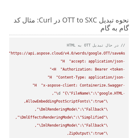
نحوه تبدیل OTT to SXC در Curl: مثال کد
گام به گام
// در حال تبدیل OTT به HTML
PUT
"https://api.aspose.cloud/v4.0/words/google.OTT/saveAs"
H
"accept: application/json"
-
H
"Authorization: Bearer <token>"
-
H
"Content-Type: application/json"
-
H
"x-aspose-client: Containerize.Swagger"
-
\"
d 
"{
\"
FileName
\"
:
\"
google.HTML
-
AllowEmbeddingPostScriptFonts
\"
\"
\"
DmlRenderingMode
\"
:
\"
Fallback
\"
\"
DmlEffectsRenderingMode
\"
:
\"
Simplified
\"
\"
ImlRenderingMode
\"
:
\"
Fallback
\"
ZipOutput
\"
\"