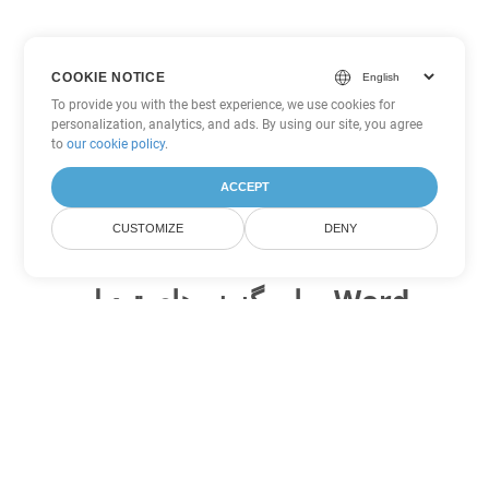
COOKIE NOTICE
To provide you with the best experience, we use cookies for
personalization, analytics, and ads. By using our site, you agree
to
our cookie policy
.
ACCEPT
CUSTOMIZE
DENY
سایر گزینه های تبدیل Word
OTT را به DOC تبدیل کنید
DOC:
Microsoft Word Binary Format
OTT را به DOT تبدیل کنید
DOT:
Microsoft Word Template Files