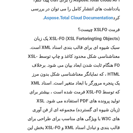
Aspose.Total Cloud API را برای Curl پیدا کنم؟
یادداشت های انتشار کامل را می توان در بررسی
کرد
Aspose.Total Cloud Documentation
.
فرمت XSLFO چیست؟
XSL-FO (XSL Fortoringting Objects) یک زبان
سبک شیوه ای برای قالب بندی اسناد XML است.
معناشناسی شکل محدود کاغذ و چاپ توسط XSL-
FO هنگام ثابت شدن ابعاد بیان می شود. برخلاف
HTML ، که نمایانگر معناشناسی شکل بدون مرز
یک پنجره مرورگر با ابعاد متغیر است. اسناد XML
که توسط XSL-FO فرمت شده است ، بیشتر برای
تولید پرونده های PDF استفاده می شود. XSL
(زبان شیوه ای گسترده) مجموعه ای از فن آوری
های W3C با ویژگی های مناسب برای طراحی برای
قالب بندی و تبادل اسناد XML و XSL-FO بخش این