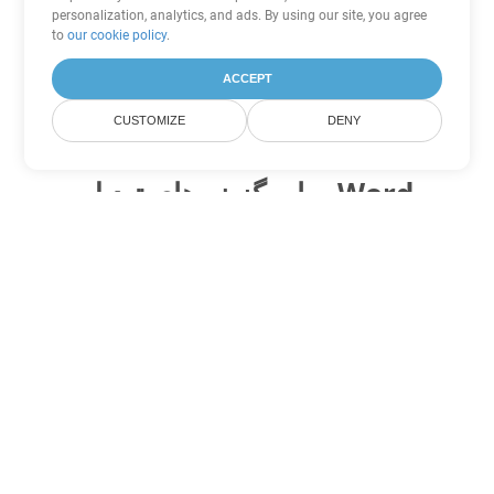
personalization, analytics, and ads. By using our site, you agree
to
our cookie policy
.
ACCEPT
CUSTOMIZE
DENY
سایر گزینه های تبدیل Word
OTT را به DOC تبدیل کنید
DOC:
Microsoft Word Binary Format
OTT را به DOT تبدیل کنید
DOT:
Microsoft Word Template Files
OTT را به DOCX تبدیل کنید
DOCX:
Office 2007+ Word Document