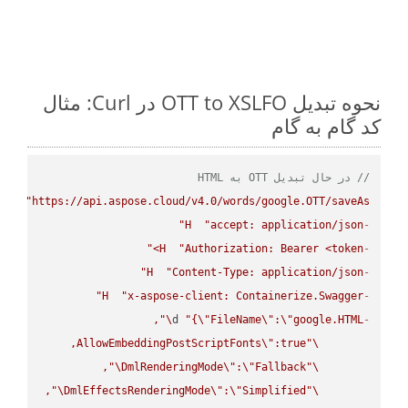
نحوه تبدیل OTT to XSLFO در Curl: مثال
کد گام به گام
// در حال تبدیل OTT به HTML
PUT
"https://api.aspose.cloud/v4.0/words/google.OTT/saveAs"
H
"accept: application/json"
-
H
"Authorization: Bearer <token>"
-
H
"Content-Type: application/json"
-
H
"x-aspose-client: Containerize.Swagger"
-
\"
d 
"{
\"
FileName
\"
:
\"
google.HTML
-
AllowEmbeddingPostScriptFonts
\"
\"
\"
DmlRenderingMode
\"
:
\"
Fallback
\"
\"
DmlEffectsRenderingMode
\"
:
\"
Simplified
\"