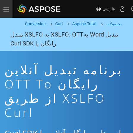
فارسی
Toggle navigation
محصولات
Aspose.Total
Curl
Conversion
تبدیل Word بهXSLFO، OTT به XSLFO مبدل
رایگان یا Curl SDK
برنامه تبدیل آنلاین
رایگان OTT To
XSLFO از طریق
Curl