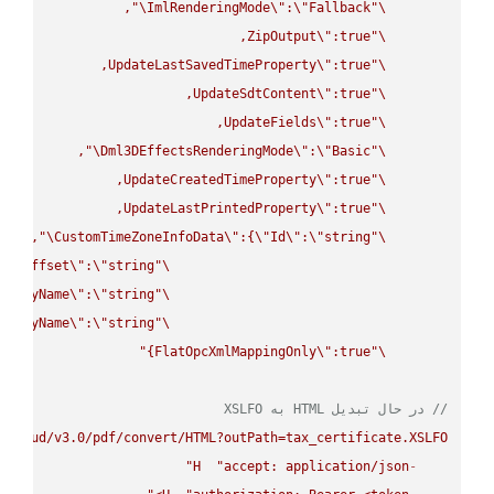
\"
ImlRenderingMode
\"
:
\"
Fallback
\"
ZipOutput
\"
\"
UpdateLastSavedTimeProperty
\"
\"
UpdateSdtContent
\"
\"
UpdateFields
\"
\"
\"
Dml3DEffectsRenderingMode
\"
:
\"
Basic
\"
UpdateCreatedTimeProperty
\"
\"
UpdateLastPrintedProperty
\"
\"
\"
CustomTimeZoneInfoData
\"
:{
\"
Id
\"
:
\"
string
\"
UtcOffset
\"
:
\"
string
\"
splayName
\"
:
\"
string
\"
splayName
\"
:
\"
string
\"
FlatOpcXmlMappingOnly
\"
:true}"
\"
// در حال تبدیل HTML به XSLFO
.cloud/v3.0/pdf/convert/HTML?outPath=tax_certificate.XSLFO"
H
"accept: application/json"
-