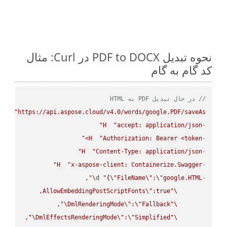
نحوه تبدیل PDF to DOCX در Curl: مثال
کد گام به گام
// در حال تبدیل PDF به HTML
PUT
"https://api.aspose.cloud/v4.0/words/google.PDF/saveAs"
H
"accept: application/json"
-
H
"Authorization: Bearer <token>"
-
H
"Content-Type: application/json"
-
H
"x-aspose-client: Containerize.Swagger"
-
\"
d 
"{
\"
FileName
\"
:
\"
google.HTML
-
AllowEmbeddingPostScriptFonts
\"
\"
\"
DmlRenderingMode
\"
:
\"
Fallback
\"
\"
DmlEffectsRenderingMode
\"
:
\"
Simplified
\"