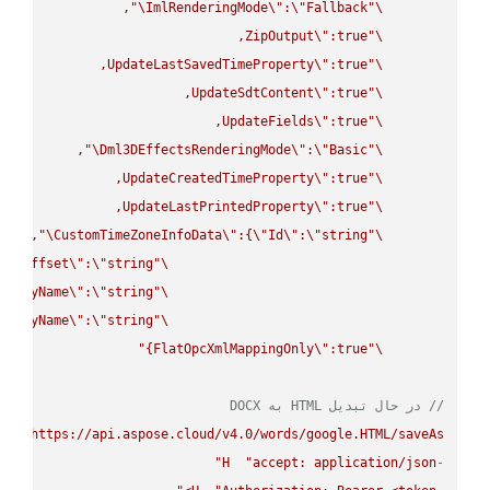
\"
ImlRenderingMode
\"
:
\"
Fallback
\"
ZipOutput
\"
\"
UpdateLastSavedTimeProperty
\"
\"
UpdateSdtContent
\"
\"
UpdateFields
\"
\"
\"
Dml3DEffectsRenderingMode
\"
:
\"
Basic
\"
UpdateCreatedTimeProperty
\"
\"
UpdateLastPrintedProperty
\"
\"
\"
CustomTimeZoneInfoData
\"
:{
\"
Id
\"
:
\"
string
\"
UtcOffset
\"
:
\"
string
\"
splayName
\"
:
\"
string
\"
splayName
\"
:
\"
string
\"
FlatOpcXmlMappingOnly
\"
:true}"
\"
// در حال تبدیل HTML به DOCX
UT
"https://api.aspose.cloud/v4.0/words/google.HTML/saveAs"
H
"accept: application/json"
-