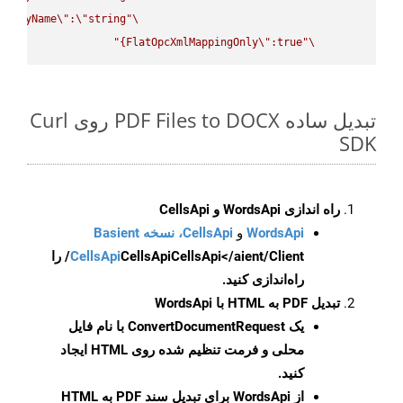
splayName
\"
:
\"
string
\"
FlatOpcXmlMappingOnly
\"
:true}"
\"
تبدیل ساده PDF Files to DOCX روی Curl
SDK
راه اندازی WordsApi و CellsApi
WordsApi
و
CellsApi، نسخه Basient
CellsApi
CellsApi
CellsApi</aient/Client/ را
راه‌اندازی کنید.
تبدیل PDF به HTML با WordsApi
یک
ConvertDocumentRequest
با نام فایل
محلی و فرمت تنظیم شده روی HTML ایجاد
کنید.
از WordsApi برای تبدیل سند PDF به HTML