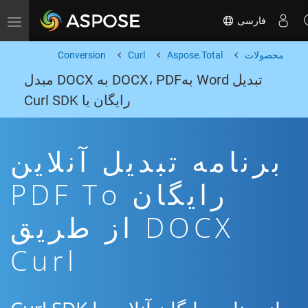
فارسی
Toggle navigation
محصولات
Aspose.Total
Curl
Conversion
تبدیل Word بهDOCX، PDF به DOCX مبدل
رایگان یا Curl SDK
برنامه تبدیل آنلاین
رایگان PDF To
DOCX از طریق
Curl