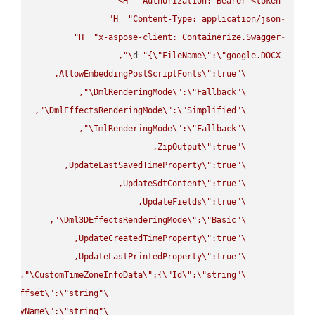
H
"Authorization: Bearer <token>"
-
H
"Content-Type: application/json"
-
H
"x-aspose-client: Containerize.Swagger"
-
\"
d 
"{
\"
FileName
\"
:
\"
google.DOCX
-
AllowEmbeddingPostScriptFonts
\"
\"
\"
DmlRenderingMode
\"
:
\"
Fallback
\"
\"
DmlEffectsRenderingMode
\"
:
\"
Simplified
\"
\"
ImlRenderingMode
\"
:
\"
Fallback
\"
ZipOutput
\"
\"
UpdateLastSavedTimeProperty
\"
\"
UpdateSdtContent
\"
\"
UpdateFields
\"
\"
\"
Dml3DEffectsRenderingMode
\"
:
\"
Basic
\"
UpdateCreatedTimeProperty
\"
\"
UpdateLastPrintedProperty
\"
\"
\"
CustomTimeZoneInfoData
\"
:{
\"
Id
\"
:
\"
string
\"
UtcOffset
\"
:
\"
string
\"
splayName
\"
:
\"
string
\"