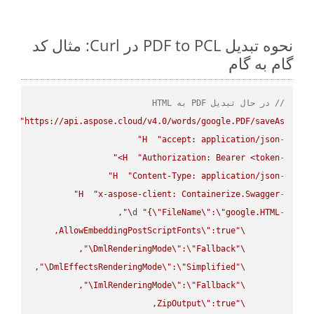
نحوه تبدیل PDF to PCL در Curl: مثال کد
گام به گام
// در حال تبدیل PDF به HTML
PUT
"https://api.aspose.cloud/v4.0/words/google.PDF/saveAs"
H
"accept: application/json"
-
H
"Authorization: Bearer <token>"
-
H
"Content-Type: application/json"
-
H
"x-aspose-client: Containerize.Swagger"
-
\"
d 
"{
\"
FileName
\"
:
\"
google.HTML
-
AllowEmbeddingPostScriptFonts
\"
\"
\"
DmlRenderingMode
\"
:
\"
Fallback
\"
\"
DmlEffectsRenderingMode
\"
:
\"
Simplified
\"
\"
ImlRenderingMode
\"
:
\"
Fallback
\"
ZipOutput
\"
\"