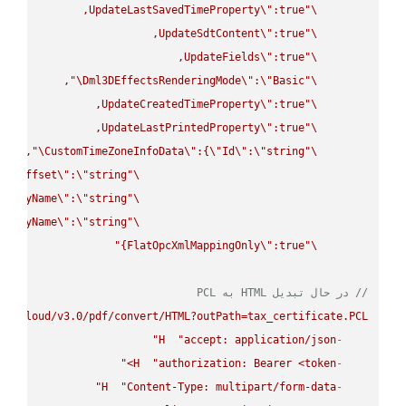
UpdateLastSavedTimeProperty
\"
\"
UpdateSdtContent
\"
\"
UpdateFields
\"
\"
\"
Dml3DEffectsRenderingMode
\"
:
\"
Basic
\"
UpdateCreatedTimeProperty
\"
\"
UpdateLastPrintedProperty
\"
\"
\"
CustomTimeZoneInfoData
\"
:{
\"
Id
\"
:
\"
string
\"
UtcOffset
\"
:
\"
string
\"
splayName
\"
:
\"
string
\"
splayName
\"
:
\"
string
\"
FlatOpcXmlMappingOnly
\"
:true}"
\"
// در حال تبدیل HTML به PCL
se.cloud/v3.0/pdf/convert/HTML?outPath=tax_certificate.PCL"
H
"accept: application/json"
-
H
"authorization: Bearer <token>"
-
H
"Content-Type: multipart/form-data"
-