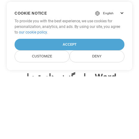
COOKIE NOTICE
To provide you with the best experience, we use cookies for
personalization, analytics, and ads. By using our site, you agree
to
our cookie policy
.
ACCEPT
CUSTOMIZE
DENY
سایر گزینه های تبدیل Word
PDF را به DOC تبدیل کنید
DOC:
Microsoft Word Binary Format
PDF را به DOT تبدیل کنید
DOT:
Microsoft Word Template Files