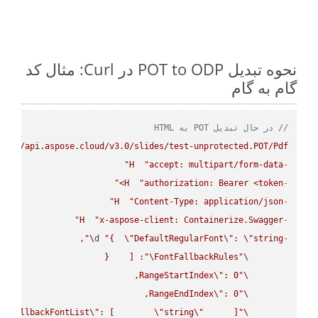
نحوه تبدیل POT to ODP در Curl: مثال کد
گام به گام
// در حال تبدیل POT به HTML
ps://api.aspose.cloud/v3.0/slides/test-unprotected.POT/Pdf"
H
"accept: multipart/form-data"
-
H
"authorization: Bearer <token>"
-
H
"Content-Type: application/json"
-
H
"x-aspose-client: Containerize.Swagger"
-
\"
d 
"{  
\"
DefaultRegularFont
\"
: 
\"
string
-
\"
FontFallbackRules
\"
RangeStartIndex
\"
\"
RangeEndIndex
\"
\"
FallbackFontList
\"
: [        
\"
string
\"
\"