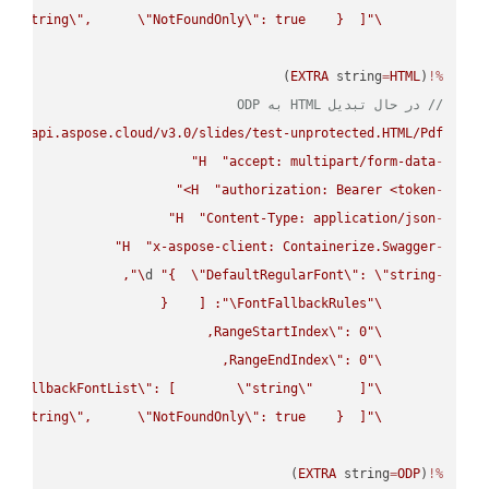
 
\"
string
\"
,      
\"
NotFoundOnly
\"
: true    }  ]}"
\"
)

EXTRA
 string
=
HTML
(
%!
// در حال تبدیل HTML به ODP
s://api.aspose.cloud/v3.0/slides/test-unprotected.HTML/Pdf"
H
"accept: multipart/form-data"
-
H
"authorization: Bearer <token>"
-
H
"Content-Type: application/json"
-
H
"x-aspose-client: Containerize.Swagger"
-
\"
d 
"{  
\"
DefaultRegularFont
\"
: 
\"
string
-
\"
FontFallbackRules
\"
RangeStartIndex
\"
\"
RangeEndIndex
\"
\"
FallbackFontList
\"
: [        
\"
string
\"
\"
 
\"
string
\"
,      
\"
NotFoundOnly
\"
: true    }  ]}"
\"
)
EXTRA
 string
=
ODP
(
%!