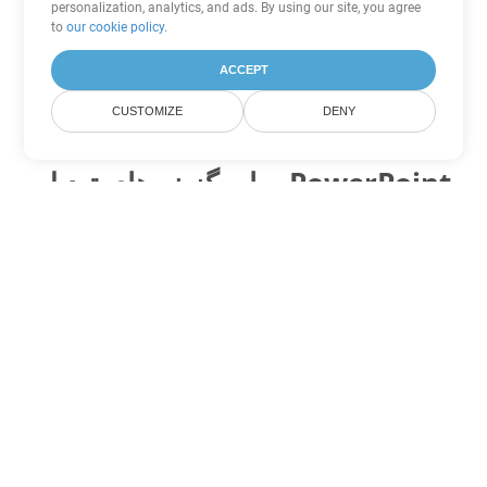
personalization, analytics, and ads. By using our site, you agree
to
our cookie policy
.
ACCEPT
CUSTOMIZE
DENY
سایر گزینه های تبدیل PowerPoint
POT را به DOC تبدیل کنید
DOC:
Microsoft Word Binary Format
POT را به DOT تبدیل کنید
DOT:
Microsoft Word Template Files
POT را به DOCX تبدیل کنید
DOCX:
Office 2007+ Word Document