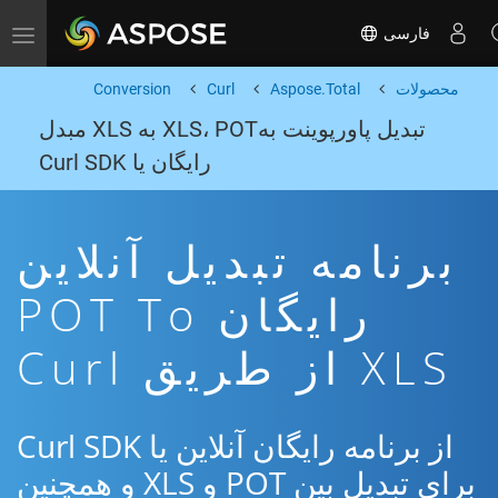
فارسی
Toggle navigation
محصولات
Aspose.Total
Curl
Conversion
تبدیل پاورپوینت بهXLS، POT به XLS مبدل
رایگان یا Curl SDK
برنامه تبدیل آنلاین
رایگان POT To
XLS از طریق Curl
از برنامه رایگان آنلاین یا Curl SDK
برای تبدیل بین POT و XLS و همچنین