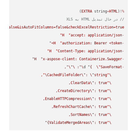
)

EXTRA
 string
=
HTML
(
%!
// در حال تبدیل HTML به XLS
ws=false&isAutoFitColumns=false&checkExcelRestriction=true"
H
"accept: application/json"
-
H
"authorization: Bearer <token>"
-
H
"Content-Type: application/json"
-
H
"x-aspose-client: Containerize.Swagger"
-
\"
\"
: 
\"
d 
"{  
\"
SaveFormat
-
\"
CachedFileFolder
\"
: 
\"
string
\"
ClearData
\"
\"
CreateDirectory
\"
\"
EnableHTTPCompression
\"
\"
RefreshChartCache
\"
\"
SortNames
\"
\"
ValidateMergedAreas
\"
: true}"
\"