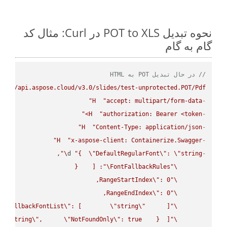
نحوه تبدیل POT to XLS در Curl: مثال کد
گام به گام
// در حال تبدیل POT به HTML
ps://api.aspose.cloud/v3.0/slides/test-unprotected.POT/Pdf"
H
"accept: multipart/form-data"
-
H
"authorization: Bearer <token>"
-
H
"Content-Type: application/json"
-
H
"x-aspose-client: Containerize.Swagger"
-
\"
d 
"{  
\"
DefaultRegularFont
\"
: 
\"
string
-
\"
FontFallbackRules
\"
RangeStartIndex
\"
\"
RangeEndIndex
\"
\"
FallbackFontList
\"
: [        
\"
string
\"
\"
 
\"
string
\"
,      
\"
NotFoundOnly
\"
: true    }  ]}"
\"