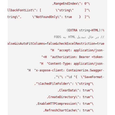
RangeEndIndex
\"
\"
FallbackFontList
\"
: [        
\"
string
\"
\"
 
\"
string
\"
,      
\"
NotFoundOnly
\"
: true    }  ]}"
\"
)

EXTRA
 string
=
HTML
(
%!
// در حال تبدیل HTML به FODS
ws=false&isAutoFitColumns=false&checkExcelRestriction=true"
H
"accept: application/json"
-
H
"authorization: Bearer <token>"
-
H
"Content-Type: application/json"
-
H
"x-aspose-client: Containerize.Swagger"
-
\"
\"
: 
\"
d 
"{  
\"
SaveFormat
-
\"
CachedFileFolder
\"
: 
\"
string
\"
ClearData
\"
\"
CreateDirectory
\"
\"
EnableHTTPCompression
\"
\"
RefreshChartCache
\"
\"