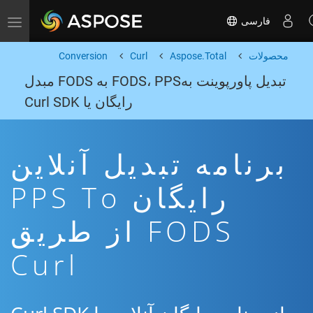
فارسی
Toggle navigation
محصولات
Aspose.Total
Curl
Conversion
تبدیل پاورپوینت بهFODS، PPS به FODS مبدل
رایگان یا Curl SDK
برنامه تبدیل آنلاین
رایگان PPS To
FODS از طریق
Curl