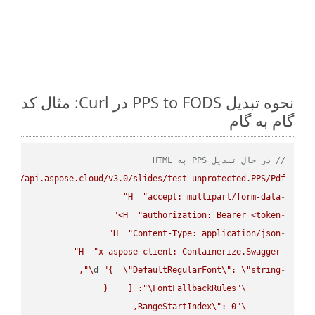
نحوه تبدیل PPS to FODS در Curl: مثال کد
گام به گام
// در حال تبدیل PPS به HTML
ps://api.aspose.cloud/v3.0/slides/test-unprotected.PPS/Pdf"
H
"accept: multipart/form-data"
-
H
"authorization: Bearer <token>"
-
H
"Content-Type: application/json"
-
H
"x-aspose-client: Containerize.Swagger"
-
\"
d 
"{  
\"
DefaultRegularFont
\"
: 
\"
string
-
\"
FontFallbackRules
\"
RangeStartIndex
\"
\"