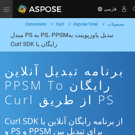
فارسی
Toggle navigation
محصولات
Aspose.Total
Curl
Conversion
تبدیل پاورپوینت بهPS، PPSM به PS مبدل
رایگان یا Curl SDK
برنامه تبدیل آنلاین
رایگان PPSM To
PS از طریق Curl
از برنامه رایگان آنلاین یا Curl SDK
برای تبدیل بین PPSM و PS و