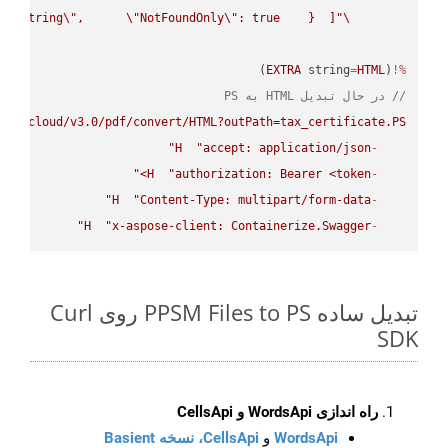
 
\"
string
\"
,      
\"
NotFoundOnly
\"
: true    }  ]}"
\"
)

EXTRA
 string
=
HTML
(
%!
// در حال تبدیل HTML به PS
ose.cloud/v3.0/pdf/convert/HTML?outPath=tax_certificate.PS"
H
"accept: application/json"
-
H
"authorization: Bearer <token>"
-
H
"Content-Type: multipart/form-data"
-
H
"x-aspose-client: Containerize.Swagger"
-
تبدیل ساده PPSM Files to PS روی Curl
SDK
راه اندازی WordsApi و CellsApi
WordsApi
و
CellsApi، نسخه Basient