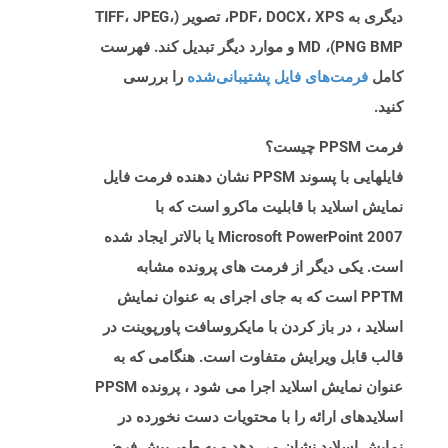
دیگری به PDF، DOCX، XPS، تصویر (TIFF، JPEG،
PNG BMP)، MD و موارد دیگر تبدیل کند. فهرست
کامل
فرمت‌های فایل پشتیبانی‌شده
را بررسی
کنید.
فرمت PPSM چیست؟
فایلهایی با پسوند PPSM نشان دهنده فرمت فایل
نمایش اسلاید با قابلیت ماکرو است که با
Microsoft PowerPoint 2007 یا بالاتر ایجاد شده
است. یکی دیگر از فرمت های پرونده مشابه
PPTM است که به جای اجرای به عنوان نمایش
اسلاید ، در باز کردن با مایکروسافت پاورپوینت در
قالب قابل ویرایش متفاوت است. هنگامی که به
عنوان نمایش اسلاید اجرا می شود ، پرونده PPSM
اسلایدهای ارائه را با محتویات دست نخورده در
نمایش اسلاید نشان می دهد و به طور پیش فرض