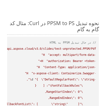
نحوه تبدیل PPSM to PS در Curl: مثال کد
گام به گام
// در حال تبدیل PPSM به HTML
s://api.aspose.cloud/v3.0/slides/test-unprotected.PPSM/Pdf"
H
"accept: multipart/form-data"
-
H
"authorization: Bearer <token>"
-
H
"Content-Type: application/json"
-
H
"x-aspose-client: Containerize.Swagger"
-
\"
d 
"{  
\"
DefaultRegularFont
\"
: 
\"
string
-
\"
FontFallbackRules
\"
RangeStartIndex
\"
\"
RangeEndIndex
\"
\"
FallbackFontList
\"
: [        
\"
string
\"
\"