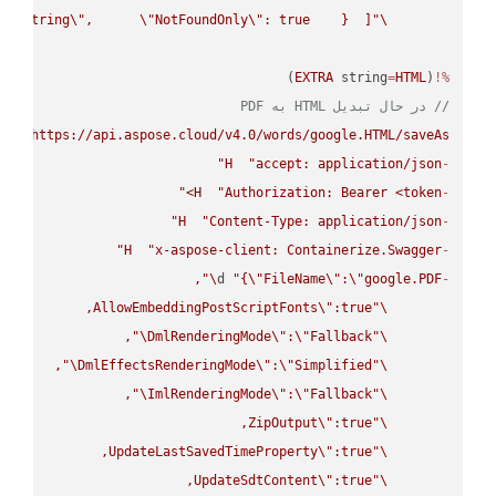
 
\"
string
\"
,      
\"
NotFoundOnly
\"
: true    }  ]}"
\"
)

EXTRA
 string
=
HTML
(
%!
// در حال تبدیل HTML به PDF
UT
"https://api.aspose.cloud/v4.0/words/google.HTML/saveAs"
H
"accept: application/json"
-
H
"Authorization: Bearer <token>"
-
H
"Content-Type: application/json"
-
H
"x-aspose-client: Containerize.Swagger"
-
\"
d 
"{
\"
FileName
\"
:
\"
google.PDF
-
AllowEmbeddingPostScriptFonts
\"
\"
\"
DmlRenderingMode
\"
:
\"
Fallback
\"
\"
DmlEffectsRenderingMode
\"
:
\"
Simplified
\"
\"
ImlRenderingMode
\"
:
\"
Fallback
\"
ZipOutput
\"
\"
UpdateLastSavedTimeProperty
\"
\"
UpdateSdtContent
\"
\"