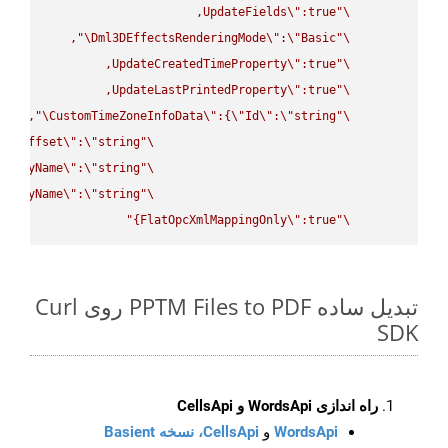
UpdateFields
\"
\"
\"
Dml3DEffectsRenderingMode
\"
:
\"
Basic
\"
UpdateCreatedTimeProperty
\"
\"
UpdateLastPrintedProperty
\"
\"
\"
CustomTimeZoneInfoData
\"
:{
\"
Id
\"
:
\"
string
\"
UtcOffset
\"
:
\"
string
\"
splayName
\"
:
\"
string
\"
splayName
\"
:
\"
string
\"
FlatOpcXmlMappingOnly
\"
:true}"
\"
تبدیل ساده PPTM Files to PDF روی Curl
SDK
راه اندازی WordsApi و CellsApi
WordsApi
و
CellsApi، نسخه Basient