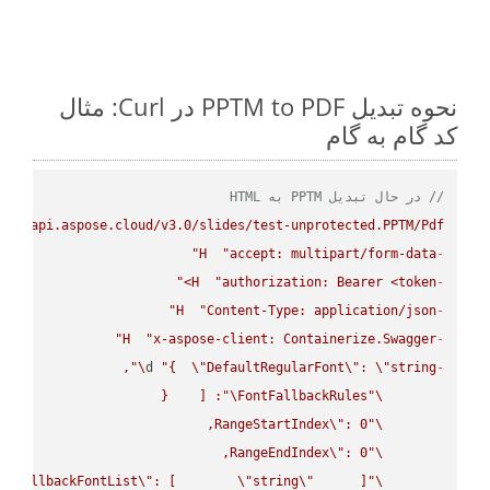
نحوه تبدیل PPTM to PDF در Curl: مثال
کد گام به گام
// در حال تبدیل PPTM به HTML
s://api.aspose.cloud/v3.0/slides/test-unprotected.PPTM/Pdf"
H
"accept: multipart/form-data"
-
H
"authorization: Bearer <token>"
-
H
"Content-Type: application/json"
-
H
"x-aspose-client: Containerize.Swagger"
-
\"
d 
"{  
\"
DefaultRegularFont
\"
: 
\"
string
-
\"
FontFallbackRules
\"
RangeStartIndex
\"
\"
RangeEndIndex
\"
\"
FallbackFontList
\"
: [        
\"
string
\"
\"