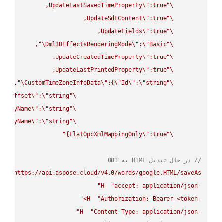
UpdateLastSavedTimeProperty
\"
\"
UpdateSdtContent
\"
\"
UpdateFields
\"
\"
\"
Dml3DEffectsRenderingMode
\"
:
\"
Basic
\"
UpdateCreatedTimeProperty
\"
\"
UpdateLastPrintedProperty
\"
\"
\"
CustomTimeZoneInfoData
\"
:{
\"
Id
\"
:
\"
string
\"
UtcOffset
\"
:
\"
string
\"
splayName
\"
:
\"
string
\"
splayName
\"
:
\"
string
\"
FlatOpcXmlMappingOnly
\"
:true}"
\"
// در حال تبدیل HTML به ODT
UT
"https://api.aspose.cloud/v4.0/words/google.HTML/saveAs"
H
"accept: application/json"
-
H
"Authorization: Bearer <token>"
-
H
"Content-Type: application/json"
-