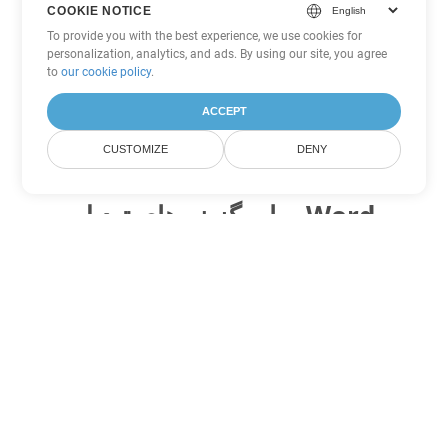
COOKIE NOTICE
To provide you with the best experience, we use cookies for
personalization, analytics, and ads. By using our site, you agree
to
our cookie policy
.
ACCEPT
CUSTOMIZE
DENY
سایر گزینه های تبدیل Word
RTF را به DOC تبدیل کنید
DOC:
Microsoft Word Binary Format
RTF را به DOT تبدیل کنید
DOT:
Microsoft Word Template Files
RTF را به DOCX تبدیل کنید