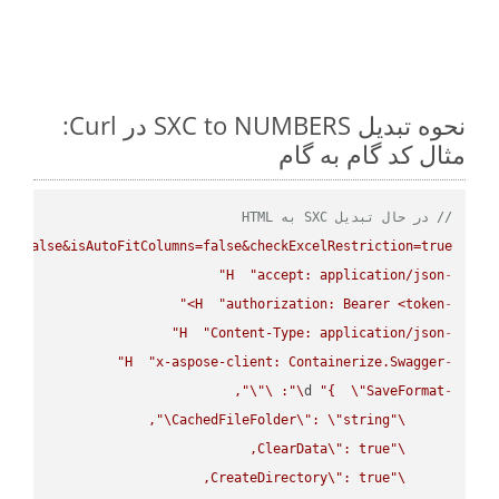
نحوه تبدیل SXC to NUMBERS در Curl:
مثال کد گام به گام
// در حال تبدیل SXC به HTML
ws=false&isAutoFitColumns=false&checkExcelRestriction=true"
H
"accept: application/json"
-
H
"authorization: Bearer <token>"
-
H
"Content-Type: application/json"
-
H
"x-aspose-client: Containerize.Swagger"
-
\"
\"
: 
\"
d 
"{  
\"
SaveFormat
-
\"
CachedFileFolder
\"
: 
\"
string
\"
ClearData
\"
\"
CreateDirectory
\"
\"