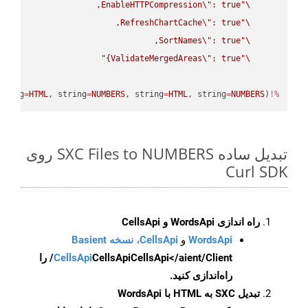
EnableHTTPCompression
\"
\"
RefreshChartCache
\"
\"
SortNames
\"
\"
ValidateMergedAreas
\"
: true}"
\"
tring
=
HTML
, string
=
NUMBERS
, string
=
HTML
, string
=
NUMBERS
(
%!
تبدیل ساده SXC Files to NUMBERS روی
Curl SDK
راه اندازی WordsApi و CellsApi
WordsApi
و
CellsApi، نسخه Basient
CellsApi
CellsApi
CellsApi</aient/Client/ را
راه‌اندازی کنید.
تبدیل SXC به HTML با WordsApi