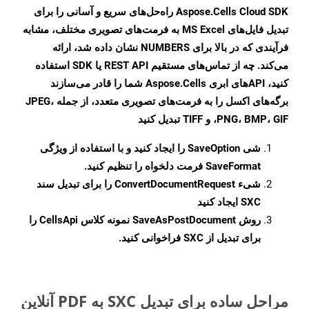
Aspose.Cells Cloud SDK راه‌حل‌های سریع و آسانی را برای
تبدیل فایل‌های MS Excel به فرمت‌های تصویری مختلف، مشابه
فرآیندی که در بالا برای NUMBERS نشان داده شد، ارائه
می‌کند. چه از تماس‌های مستقیم REST API یا SDK استفاده
کنید، APIهای ابری Aspose.Cells شما را قادر می‌سازند
برگه‌های اکسل را به فرمت‌های تصویری متعدد، از جمله JPEG،
PNG، BMP، GIF، و TIFF تبدیل کنید
شی
SaveOption
را ایجاد کنید و با استفاده از ویژگی
SaveFormat
فرمت دلخواه را تنظیم کنید.
شیء
ConvertDocumentRequest
را برای تبدیل سند
SXC ایجاد کنید
روش
SaveAsPostDocument
نمونه کلاس CellsApi را
برای تبدیل از SXC فراخوانی کنید.
مراحل ساده برای تبدیل SXC به PDF آنلاین