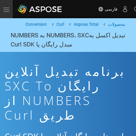
فارسی
Toggle navigation
محصولات
Aspose.Total
Curl
Conversion
تبدیل اکسل بهNUMBERS، SXC به NUMBERS
مبدل رایگان یا Curl SDK
برنامه تبدیل آنلاین
رایگان SXC To
NUMBERS از
طریق Curl