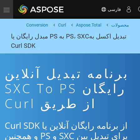
فارسی
Toggle navigation
محصولات
Aspose.Total
Curl
Conversion
تبدیل اکسل بهPS، SXC به PS مبدل رایگان یا
Curl SDK
برنامه تبدیل آنلاین
رایگان SXC To PS
از طریق Curl
از برنامه رایگان آنلاین یا Curl SDK
برای تبدیل بین SXC و PS و همچنین