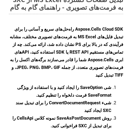
به فرمت‌های تصویری - راهنمای گام به گام
Aspose.Cells Cloud SDK راه‌حل‌های سریع و آسانی را برای
تبدیل فایل‌های MS Excel به فرمت‌های تصویری مختلف، مشابه
فرآیندی که در بالا برای PS نشان داده شد، ارائه می‌کند. چه از
تماس‌های مستقیم REST API یا SDK استفاده کنید، APIهای
ابری Aspose.Cells شما را قادر می‌سازند برگه‌های اکسل را به
فرمت‌های تصویری متعدد، از جمله JPEG، PNG، BMP، GIF، و
TIFF تبدیل کنید
شی
SaveOption
را ایجاد کنید و با استفاده از ویژگی
SaveFormat
فرمت دلخواه را تنظیم کنید.
شیء
ConvertDocumentRequest
را برای تبدیل سند
SXC ایجاد کنید
روش
SaveAsPostDocument
نمونه کلاس CellsApi را
برای تبدیل از SXC فراخوانی کنید.