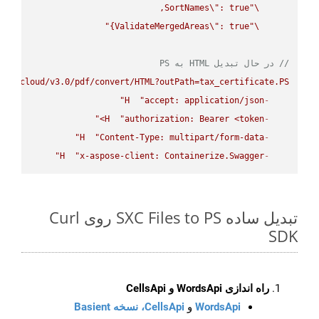
SortNames
\"
\"
ValidateMergedAreas
\"
: true}"
\"
// در حال تبدیل HTML به PS
ose.cloud/v3.0/pdf/convert/HTML?outPath=tax_certificate.PS"
H
"accept: application/json"
-
H
"authorization: Bearer <token>"
-
H
"Content-Type: multipart/form-data"
-
H
"x-aspose-client: Containerize.Swagger"
-
تبدیل ساده SXC Files to PS روی Curl
SDK
راه اندازی WordsApi و CellsApi
WordsApi
و
CellsApi، نسخه Basient