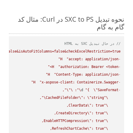
نحوه تبدیل SXC to PS در Curl: مثال کد
گام به گام
// در حال تبدیل SXC به HTML
ws=false&isAutoFitColumns=false&checkExcelRestriction=true"
H
"accept: application/json"
-
H
"authorization: Bearer <token>"
-
H
"Content-Type: application/json"
-
H
"x-aspose-client: Containerize.Swagger"
-
\"
\"
: 
\"
d 
"{  
\"
SaveFormat
-
\"
CachedFileFolder
\"
: 
\"
string
\"
ClearData
\"
\"
CreateDirectory
\"
\"
EnableHTTPCompression
\"
\"
RefreshChartCache
\"
\"