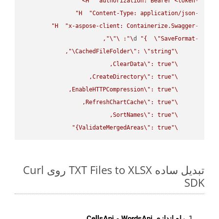
H
"authorization: Bearer <token>"
-
H
"Content-Type: application/json"
-
H
"x-aspose-client: Containerize.Swagger"
-
\"
\"
: 
\"
d 
"{  
\"
SaveFormat
-
\"
CachedFileFolder
\"
: 
\"
string
\"
ClearData
\"
\"
CreateDirectory
\"
\"
EnableHTTPCompression
\"
\"
RefreshChartCache
\"
\"
SortNames
\"
\"
ValidateMergedAreas
\"
: true}"
\"
تبدیل ساده TXT Files to XLSX روی Curl
SDK
راه اندازی WordsApi و CellsApi