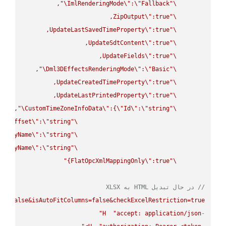
\"
ImlRenderingMode
\"
:
\"
Fallback
\"
ZipOutput
\"
\"
UpdateLastSavedTimeProperty
\"
\"
UpdateSdtContent
\"
\"
UpdateFields
\"
\"
\"
Dml3DEffectsRenderingMode
\"
:
\"
Basic
\"
UpdateCreatedTimeProperty
\"
\"
UpdateLastPrintedProperty
\"
\"
\"
CustomTimeZoneInfoData
\"
:{
\"
Id
\"
:
\"
string
\"
UtcOffset
\"
:
\"
string
\"
splayName
\"
:
\"
string
\"
splayName
\"
:
\"
string
\"
FlatOpcXmlMappingOnly
\"
:true}"
\"
// در حال تبدیل HTML به XLSX
ws=false&isAutoFitColumns=false&checkExcelRestriction=true"
H
"accept: application/json"
-