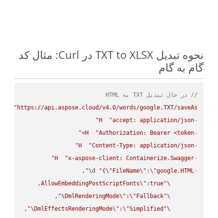
نحوه تبدیل TXT to XLSX در Curl: مثال کد
گام به گام
// در حال تبدیل TXT به HTML
PUT
"https://api.aspose.cloud/v4.0/words/google.TXT/saveAs"
H
"accept: application/json"
-
H
"Authorization: Bearer <token>"
-
H
"Content-Type: application/json"
-
H
"x-aspose-client: Containerize.Swagger"
-
\"
d 
"{
\"
FileName
\"
:
\"
google.HTML
-
AllowEmbeddingPostScriptFonts
\"
\"
\"
DmlRenderingMode
\"
:
\"
Fallback
\"
\"
DmlEffectsRenderingMode
\"
:
\"
Simplified
\"