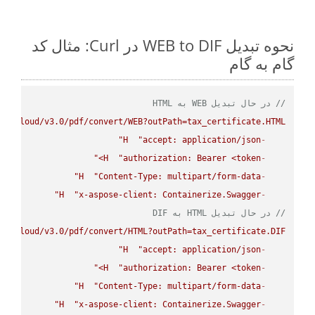
نحوه تبدیل WEB to DIF در Curl: مثال کد
گام به گام
// در حال تبدیل WEB به HTML
se.cloud/v3.0/pdf/convert/WEB?outPath=tax_certificate.HTML"
H
"accept: application/json"
-
H
"authorization: Bearer <token>"
-
H
"Content-Type: multipart/form-data"
-
H
"x-aspose-client: Containerize.Swagger"
-
// در حال تبدیل HTML به DIF
se.cloud/v3.0/pdf/convert/HTML?outPath=tax_certificate.DIF"
H
"accept: application/json"
-
H
"authorization: Bearer <token>"
-
H
"Content-Type: multipart/form-data"
-
H
"x-aspose-client: Containerize.Swagger"
-