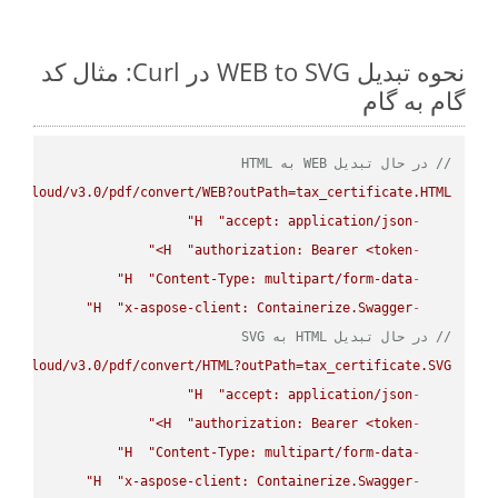
نحوه تبدیل WEB to SVG در Curl: مثال کد
گام به گام
// در حال تبدیل WEB به HTML
se.cloud/v3.0/pdf/convert/WEB?outPath=tax_certificate.HTML"
H
"accept: application/json"
-
H
"authorization: Bearer <token>"
-
H
"Content-Type: multipart/form-data"
-
H
"x-aspose-client: Containerize.Swagger"
-
// در حال تبدیل HTML به SVG
se.cloud/v3.0/pdf/convert/HTML?outPath=tax_certificate.SVG"
H
"accept: application/json"
-
H
"authorization: Bearer <token>"
-
H
"Content-Type: multipart/form-data"
-
H
"x-aspose-client: Containerize.Swagger"
-