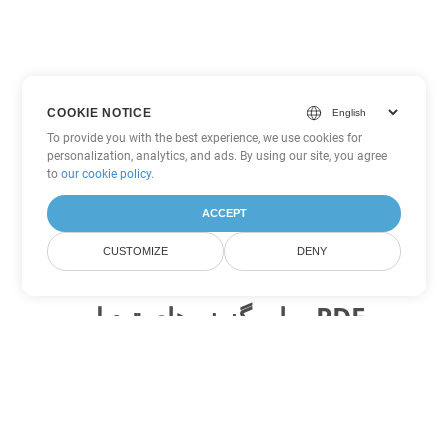
COOKIE NOTICE
To provide you with the best experience, we use cookies for
personalization, analytics, and ads. By using our site, you agree
to
our cookie policy
.
ACCEPT
CUSTOMIZE
DENY
سایر گزینه های تبدیل PDF
WEB را به DOC تبدیل کنید
DOC:
Microsoft Word Binary Format