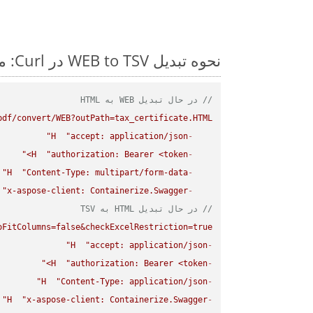
نحوه تبدیل WEB to TSV در Curl: مثال کد گام به گام
// در حال تبدیل WEB به HTML
df/convert/WEB?outPath=tax_certificate.HTML"
H
"accept: application/json"
-
H
"authorization: Bearer <token>"
-
H
"Content-Type: multipart/form-data"
-
"x-aspose-client: Containerize.Swagger"
-
// در حال تبدیل HTML به TSV
FitColumns=false&checkExcelRestriction=true"
H
"accept: application/json"
-
H
"authorization: Bearer <token>"
-
H
"Content-Type: application/json"
-
H
"x-aspose-client: Containerize.Swagger"
-