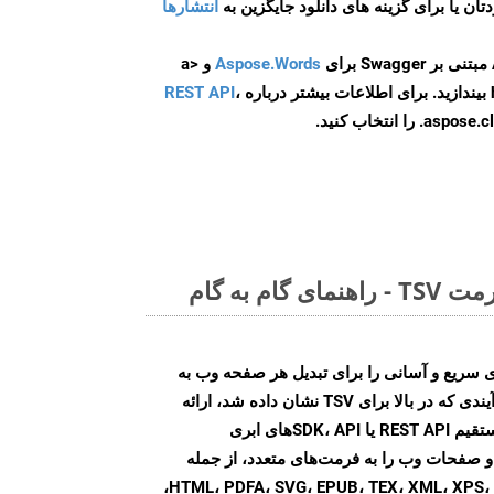
انتشارها
Aspose.Words
و <a
ه
،
REST API
ا انتخاب کنید.
م به گام
Aspose.PD روش‌های سریع و آسانی را برای تبدیل هر صفحه وب به
فرمت‌های فایل مختلف، مشابه فرآیندی که در بالا برای TSV نشان داده شد، ارائه
می‌کند. با استفاده از تماس‌های مستقیم REST API یا SDK، API‌های ابری
Aspose.PD تبدیل فایل‌های PDF و صفحات وب را به فرمت‌های متعدد، از جمله
HTML، PDFA، SVG، EPUB، TEX، XML، XPS، XLS، XLSX، PPTX، DOC، DOCX،