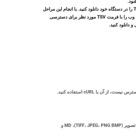
شود.
پس از اتمام تبدیل، فایل TSV را در دستگاه خود دانلود کنید. با انجام این مراحل
می توانید به راحتی صفحات وب را با فرمت TSV مورد نظر برای دسترسی
و دانلود کنید.
Aspose.Total Cloud می تواند فرمت های فایل را از هر خانواده محصول به هر خانواده محصول دیگری به PDF، DOCX، XPS، تصویر (TIFF، JPEG، PNG BMP)، MD و