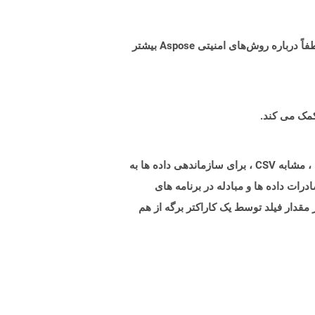
البته! Aspose Cloud از سرورهای ابری آمازون EC2 استفاده می کند که امنیت و انعطاف پذیری سرویس را تضمین می کند. لطفاً درباره روش‌های امنیتی Aspose بیشتر
فرمت پرونده مقادیر جدا شده از برگه (TSV) نشان دهنده داده های جدا شده با زبانه ها در قالب متن ساده است. قالب پرونده ، مشابه CSV ، برای سازماندهی داده ها به
ات داده ها و مبادله در برنامه های
 از متنی موجود است که در آن هر مقدار فیلد توسط یک کاراکتر برگه از هم