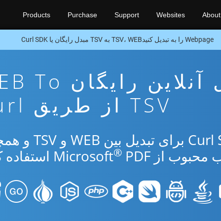
Products
Purchase
Support
Websites
About
Webpage را به تبدیل کنیدTSV، WEB به TSV مبدل رایگان یا Curl SDK
برنامه تبدیل آنلاین رایگا
TSV از طریق Curl
از برنامه رایگان آنلاین یا Curl SDK برای ت
®
بوب از Microsoft
PDF استفاده کنید.