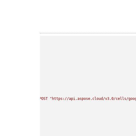
curl 
-
X
POST
"https://api.aspose.cloud/v3.0/cells/goo