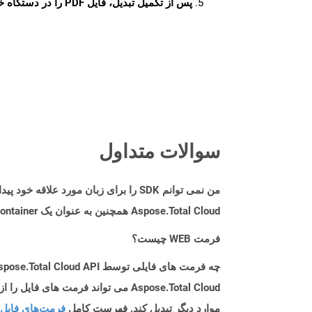
پس از تکمیل تبدیل، فایل PDF را در دستگاه خود دانلود کنید.
سوالات متداول
من نمی توانم SDK را برای زبان مورد علاقه خود پیدا کنم. باید چکار کنم؟
Aspose.Total Cloud همچنین به عنوان یک Docker Container در دسترس است. در صورتی که SDK مورد نیاز شما هنوز در دسترس نیست، از آن با cURL استفاده کنید.
فرمت WEB چیست؟
چه فرمت های فایلی توسط Aspose.Total Cloud API پشتیبانی می شود؟
موارد دیگر تبدیل کند. فهرست کامل
فرمت‌های فایل 