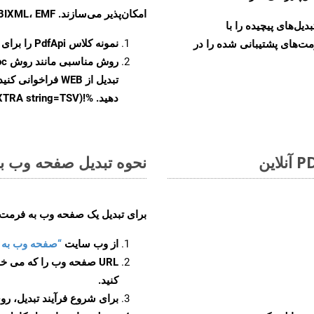
امکان‌پذیر می‌سازند. MOBIXML، EMF و TIFF
و تبدیل‌های پیچیده را با
نمونه کلاس
PdfApi
را برای تبدیل 
مت‌های پشتیبانی شده را در
روش مناسبی مانند روش
oc
تبدیل از WEB فراخ
دهید. %!(EXTRA string=TSV)
نحوه تبدیل صفحه وب به 
برای تبدیل یک صفحه وب به فرمت TSV، مراحل زیر را دنبال کنید
از وب سایت
“صفحه وب به TSV”
URL صفحه وب را که می خو
کنید.
برای شروع فرآیند تبدیل، روی