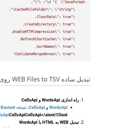
\"
\"
: 
\"
d 
"{  
\"
SaveFormat
-
\"
CachedFileFolder
\"
: 
\"
string
\"
ClearData
\"
\"
CreateDirectory
\"
\"
EnableHTTPCompression
\"
\"
RefreshChartCache
\"
\"
SortNames
\"
\"
ValidateMergedAreas
\"
: true}"
\"
تبدیل ساده WEB Files to TSV روی Curl SDK
راه اندازی WordsApi و CellsApi
WordsApi
و
CellsApi، نسخه Basient
CellsApi</aient/Client/ را راه‌اندازی کنید.
CellsApi
lsApi
تبدیل WEB به HTML با WordsApi