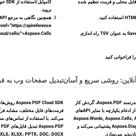
 فایل محلی و فرمت تنظیم شده
کامپایل/استفاده از SDK خودتان یا برای گزینه های دانلود جایگزین به
بروید.
همچنین نگاهی به مرجع API مبتنی بر Swagger برای
href=“https://apireference بیندازید. برای اطلاعات بیشتر دربار
را از CellsAPI با SaveFormat به عنوان TSV راه اندازی
.aspose.cloud/cells/">Aspose.Cells ر
ا فراخوانی کنید
تبدیل صفحات وب به فرمت TSV - راهنمای گا
با تبدیل فایل‌های WEB به HTML با استفاده از API قدرتمند Aspose.PDF، گردش کار
F Cloud SDK
تبدیل اسناد خود را بهبود بخشید. این راهکار قدرتمند از ادغام یکپارچه با سایر APIهای
Aspose.Words, Aspose.Cells, Aspose.Em,
Aspose.Diagram, Aspose.Tasks, Aspose.3D, Aspose.HTML پشتیبانی می‌کند و
F
ن‌پذیر می‌سازد.