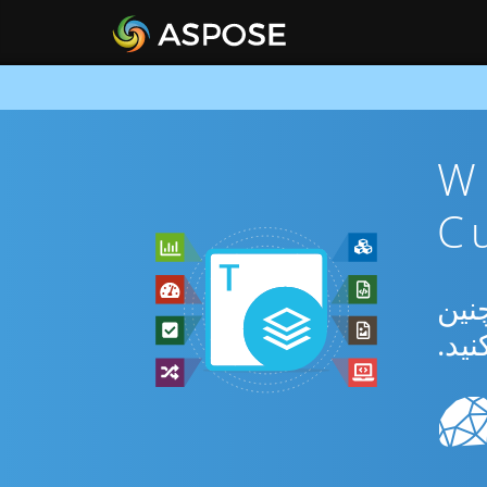
ن WEB To
بدیل بین WEB و TSV و همچنین