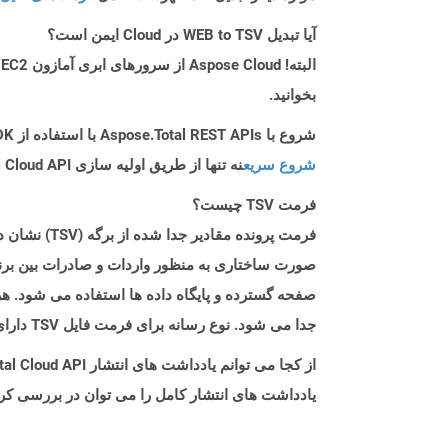
آیا تبدیل WEB to TSV در Cloud ایمن است؟
بخوانید.
شروع با Aspose.Total REST APIs با استفاده از Curl SDK: راهنمای مبتدی
شروع سریع
نه تنها از طریق اولیه سازی Aspose.Total Cloud API راهنمایی می کند، بلکه به نصب کتابخانه های مورد نیاز نیز کمک می کند.
فرمت TSV چیست؟
صورت ساختاری به منظور واردات و صادرات بین برنام
جدا می شود. نوع رسانه برای فرمت فایل TSV دارای مقادیر جداگانه متن/برگه است.
از کجا می توانم یادداشت های انتشار Aspose.Total Cloud API را برای Curl پیدا کنم؟
یادداشت های انتشار کامل را می توان در بررسی کر