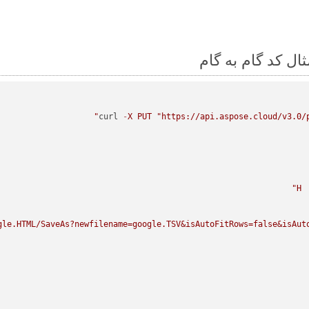
curl 
-
X
PUT
"https://api.aspose.cloud/v3.0/p
H
gle.HTML/SaveAs?newfilename=google.TSV&isAutoFitRows=false&isAuto