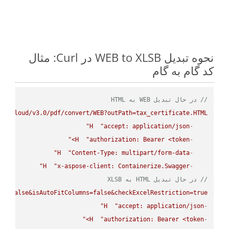
نحوه تبدیل WEB to XLSB در Curl: مثال
کد گام به گام
// در حال تبدیل WEB به HTML
se.cloud/v3.0/pdf/convert/WEB?outPath=tax_certificate.HTML"
H
"accept: application/json"
-
H
"authorization: Bearer <token>"
-
H
"Content-Type: multipart/form-data"
-
H
"x-aspose-client: Containerize.Swagger"
-
// در حال تبدیل HTML به XLSB
ws=false&isAutoFitColumns=false&checkExcelRestriction=true"
H
"accept: application/json"
-
H
"authorization: Bearer <token>"
-