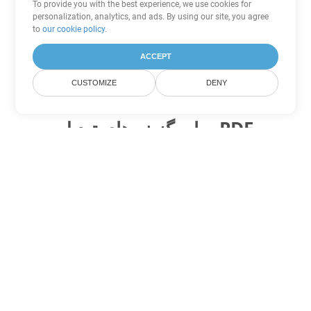
To provide you with the best experience, we use cookies for
personalization, analytics, and ads. By using our site, you agree
to
our cookie policy
.
ACCEPT
CUSTOMIZE
DENY
سایر گزینه های تبدیل PDF
WEB را به DOC تبدیل کنید
DOC:
Microsoft Word Binary Format
WEB را به DOT تبدیل کنید
DOT:
Microsoft Word Template Files
WEB را به DOCX تبدیل کنید
DOCX:
Office 2007+ Word Document