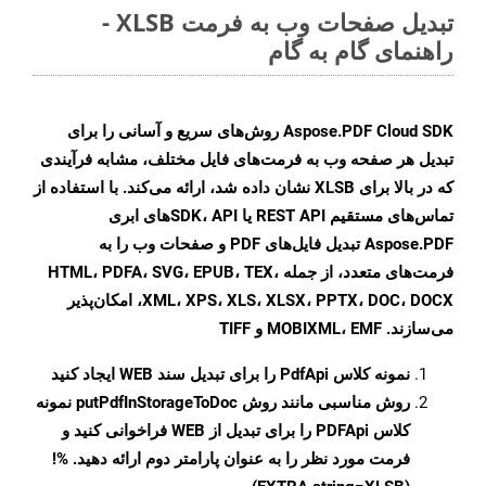
تبدیل صفحات وب به فرمت XLSB -
راهنمای گام به گام
Aspose.PDF Cloud SDK روش‌های سریع و آسانی را برای
تبدیل هر صفحه وب به فرمت‌های فایل مختلف، مشابه فرآیندی
که در بالا برای XLSB نشان داده شد، ارائه می‌کند. با استفاده از
تماس‌های مستقیم REST API یا SDK، API‌های ابری
Aspose.PDF تبدیل فایل‌های PDF و صفحات وب را به
فرمت‌های متعدد، از جمله HTML، PDFA، SVG، EPUB، TEX،
XML، XPS، XLS، XLSX، PPTX، DOC، DOCX، امکان‌پذیر
می‌سازند. MOBIXML، EMF و TIFF
نمونه کلاس
PdfApi
را برای تبدیل سند WEB ایجاد کنید
روش مناسبی مانند روش
putPdfInStorageToDoc
نمونه
کلاس PDFApi را برای تبدیل از WEB فراخوانی کنید و
فرمت مورد نظر را به عنوان پارامتر دوم ارائه دهید. %!