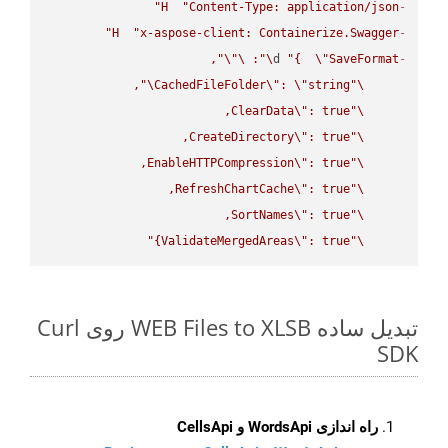
H
"Content-Type: application/json"
-
H
"x-aspose-client: Containerize.Swagger"
-
\"
\"
: 
\"
d 
"{  
\"
SaveFormat
-
\"
CachedFileFolder
\"
: 
\"
string
\"
ClearData
\"
\"
CreateDirectory
\"
\"
EnableHTTPCompression
\"
\"
RefreshChartCache
\"
\"
SortNames
\"
\"
ValidateMergedAreas
\"
: true}"
\"
تبدیل ساده WEB Files to XLSB روی Curl
SDK
راه اندازی WordsApi و CellsApi