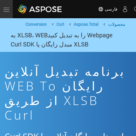
فارسی
Toggle navigation
محصولات
Aspose.Total
Curl
Conversion
Webpage را به تبدیل کنیدXLSB، WEB به
XLSB مبدل رایگان یا Curl SDK
برنامه تبدیل آنلاین
رایگان WEB To
XLSB از طریق
Curl