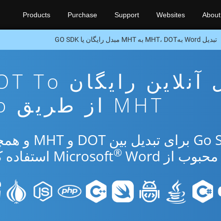
Products
Purchase
Support
Websites
About
تبدیل Word بهMHT، DOT به MHT مبدل رایگان یا GO SDK
برنامه تبدیل آنلاین رایگا
MHT از طریق Go
از برنامه رایگان آنلاین یا Go SDK برای ت
®
 از Microsoft
Word استفاده کنید.