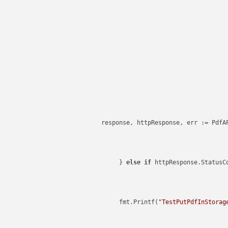
response, httpResponse, err := PdfAP
else
if
 httpResponse.StatusC
"TestPutPdfInStorag