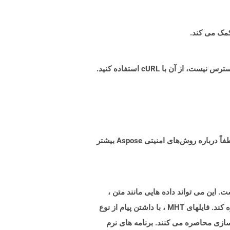
البته! Aspose Cloud از سرورهای ابری آمازون EC2 استفاده می کند که امنیت و انعطاف پذیری سرویس را تضمین می کند. لطفاً درباره روش‌های امنیتی Aspose بیشتر
ا در یک پرونده واحد است. این می تواند داده هایی مانند متن ،
تصاویر ، یک ظاهر طراحی صفحه را در قالب پرونده های CSS ، JavaScript و سایر منابع به عنوان منابع تعبیه شده در آن ذخیره کند. فایلهای MHT ، با داشتن پیام از نوع
گاه های ذخیره سازی محاصره می کنند. برنامه های نرم