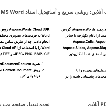
تبدیل اسناد MS Word از DOT به فرمت‌های تصویری - راهنمای گام به گام
با تبدیل فایل‌های DOT به HTML با استفاده از API قدرتمند Aspose.Words، گردش
ند از ادغام یکپارچه با سایر
Aspose.Cells, Aspose.PDF, Aspos,
Aspose.Slides, Aspose.Di
رنامه‌های شما امکان‌پذیر
JPEG، PNG، BMP، GIF، و TIFF تبدیل کنید.
شیء
rtDocumentRequest
روش
ConvertDocument
و تبدیل‌های پیچیده را با
فراخوانی کنید.
مت‌های پشتیبانی شده را در
نحوه تبدیل صفحه وب به 