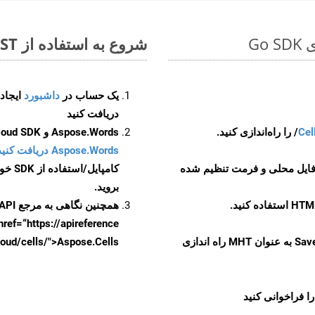
شروع به استفاده از Aspose.Total REST برای DOT to MHT کنید
یک حساب در
داشبورد
دریافت کنید
Cel
Aspose.Words و Aspose.Cells Cloud SDK برای کد منبع Go را از
Aspose.Words دریافت کنید مخازن GitHub
 فایل محلی و فرمت تنظیم شده
کامپایل/استفاده از SDK خودتان یا برای گزینه های دانلود جایگزین به
بروید.
همچنین نگاهی به مرجع API مبتنی بر Swagger برای
href=“https://apireference بیندازید. برای اطلاعات بیشتر دربار
را از CellsAPI با SaveFormat به عنوان MHT راه اندازی
.aspose.cloud/cells/">Aspose.Cells ر
ا فراخوانی کنید