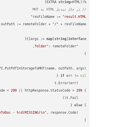
string
=HTML)

%!(EXTRA 
// در حال تبدیل HTML به MHT
resFileName := 
"result.HTML"
outPath := remoteFolder + 
"/"
args := 
map
[
string
]
interface
"folder"
I.PutPdfInStorageToMHT(name, outPath, args)

if
 err != 
nil
ode < 
200
 || httpResponse.StatusCode > 
299
} 
else
} 
eToDoc - %!d(MISSING)\n"
    fmt.Printf(
}
