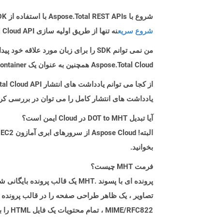
شروع با Aspose.Total REST APIs با استفاده از Go SDK: راهنمای مبتدی
شروع سریع
نه تنها از طریق اولیه سازی Aspose.Total Cloud API راهنمایی می کند، بلکه به نصب کتابخانه های مورد نیاز نیز کمک می کند.
من نمی توانم SDK را برای زبان مورد علاقه خود پیدا کنم. باید چکار کنم؟
Aspose.Total Cloud همچنین به عنوان یک Docker Container در دسترس است. در صورتی که SDK مورد نیاز شما هنوز در دسترس نیست، از آن با cURL استفاده کنید.
از کجا می توانم یادداشت های انتشار Aspose.Total Cloud API را برای Go پیدا کنم؟
یادداشت های انتشار کامل را می توان در بررسی کر
آیا تبدیل DOT to MHT در Cloud ایمن است؟
بخوانید.
فرمت MHT چیست؟
FC822