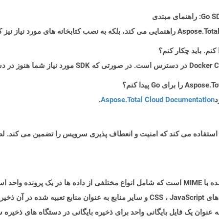
د
Aspose.Total Cloud Documentation
.
پرونده ای با پسوند .MHT یک قالب پرونده بایگانی شده با MIME است که شامل انواع مختلفی از داده ه
MIME/R ، تمام محتویات یک فایل HTML را به عنوان یک فایل بایگانی واحد برای ذخیره بایگانی در دست