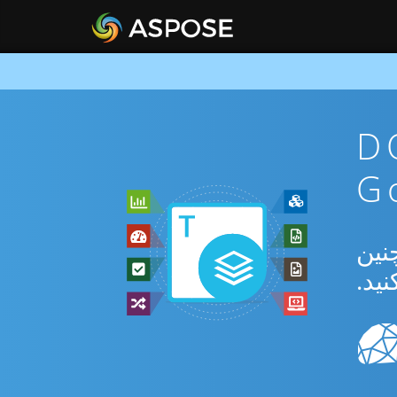
ن DOT To
بدیل بین DOT و MHT و همچنین