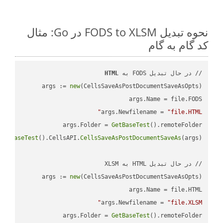
نحوه تبدیل FODS to XLSM در Go: مثال
کد گام به گام
// در حال تبدیل FODS به 
HTML
args := 
new
args.Newfilename = 
"file.HTML"
args.Folder = 
GetBaseTest
GetBaseTest
().CellsAPI.
CellsSaveAsPostDocumentSaveAs
args := 
new
args.Newfilename = 
"file.XLSM"
args.Folder = 
GetBaseTest