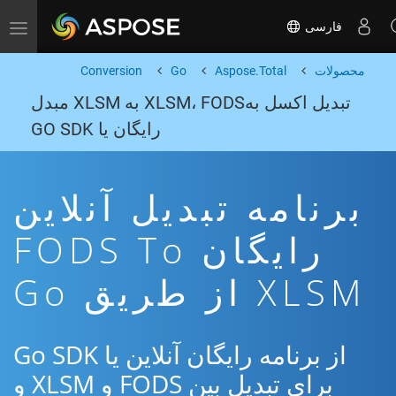
فارسی
Toggle navigation
محصولات
Aspose.Total
Go
Conversion
تبدیل اکسل بهXLSM، FODS به XLSM مبدل
رایگان یا GO SDK
برنامه تبدیل آنلاین
رایگان FODS To
XLSM از طریق Go
از برنامه رایگان آنلاین یا Go SDK
برای تبدیل بین FODS و XLSM و