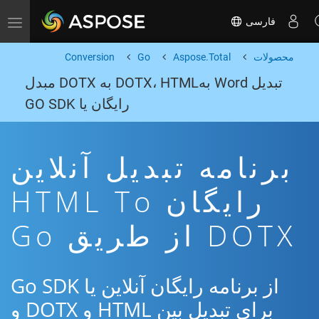
فارسی
Toggle navigation
محصولات
Aspose.Total
Go
Conversion
تبدیل Word بهDOTX، HTML به DOTX مبدل
رایگان یا GO SDK
برنامه تبدیل آنلاین
رایگان HTML To
DOTX از طریق Go
از برنامه رایگان آنلاین یا Go SDK
برای تبدیل بین HTML و DOTX و