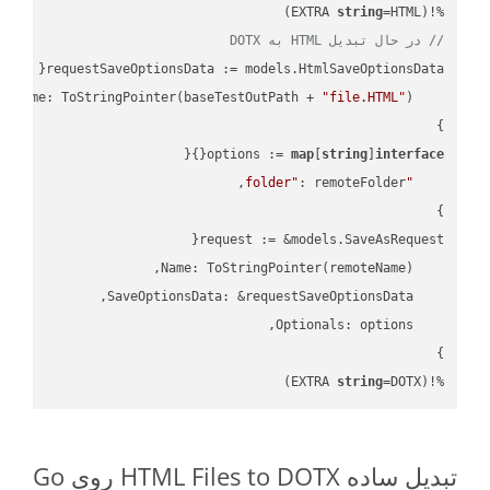
string
=HTML)

%!(EXTRA 
// در حال تبدیل HTML به DOTX
"file.HTML"
    FileName: ToStringPointer(baseTestOutPath + 
options := 
map
[
string
]
interface
"folder"
string
=DOTX)
%!(EXTRA 
تبدیل ساده HTML Files to DOTX روی Go