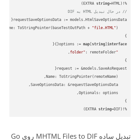
string
=HTML)

%!(EXTRA 
// در حال تبدیل HTML به DIF
"file.HTML"
    FileName: ToStringPointer(baseTestOutPath + 
options := 
map
[
string
]
interface
"folder"
string
=DIF)
%!(EXTRA 
تبدیل ساده MHTML Files to DIF روی Go