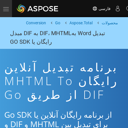
فارسی
Toggle navigation
محصولات
Aspose.Total
Go
Conversion
تبدیل Word بهDIF، MHTML به DIF مبدل
رایگان یا GO SDK
برنامه تبدیل آنلاین
رایگان MHTML To
DIF از طریق Go
از برنامه رایگان آنلاین یا Go SDK
برای تبدیل بین MHTML و DIF و