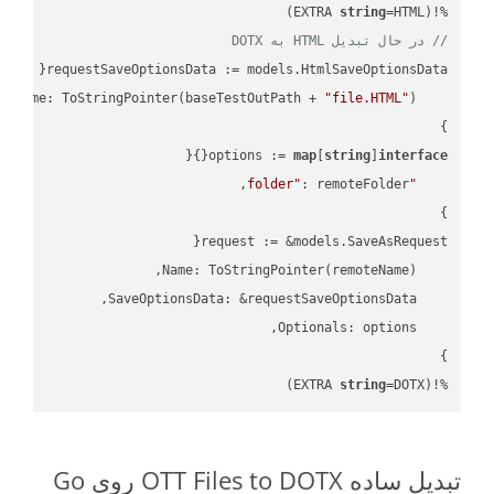
string
=HTML)

%!(EXTRA 
// در حال تبدیل HTML به DOTX
"file.HTML"
    FileName: ToStringPointer(baseTestOutPath + 
options := 
map
[
string
]
interface
"folder"
string
=DOTX)
%!(EXTRA 
تبدیل ساده OTT Files to DOTX روی Go