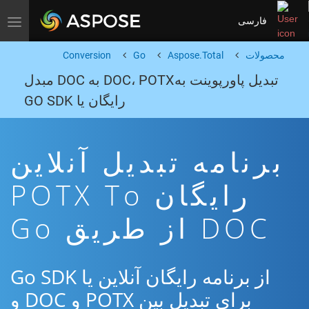
فارسی
Toggle navigation
محصولات
Aspose.Total
Go
Conversion
تبدیل پاورپوینت بهDOC، POTX به DOC مبدل
رایگان یا GO SDK
برنامه تبدیل آنلاین
رایگان POTX To
DOC از طریق Go
از برنامه رایگان آنلاین یا Go SDK
برای تبدیل بین POTX و DOC و