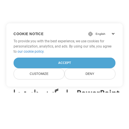
COOKIE NOTICE
To provide you with the best experience, we use cookies for
personalization, analytics, and ads. By using our site, you agree
to
our cookie policy
.
ACCEPT
CUSTOMIZE
DENY
سایر گزینه های تبدیل PowerPoint
POTX را به DOC تبدیل کنید
DOC:
Microsoft Word Binary Format