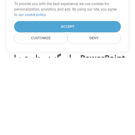
To provide you with the best experience, we use cookies for
personalization, analytics, and ads. By using our site, you agree
to
our cookie policy
.
ACCEPT
CUSTOMIZE
DENY
سایر گزینه های تبدیل PowerPoint
POTX را به DOC تبدیل کنید
DOC:
Microsoft Word Binary Format
POTX را به DOT تبدیل کنید
DOT:
Microsoft Word Template Files
POTX را به DOCX تبدیل کنید
DOCX:
Office 2007+ Word Document