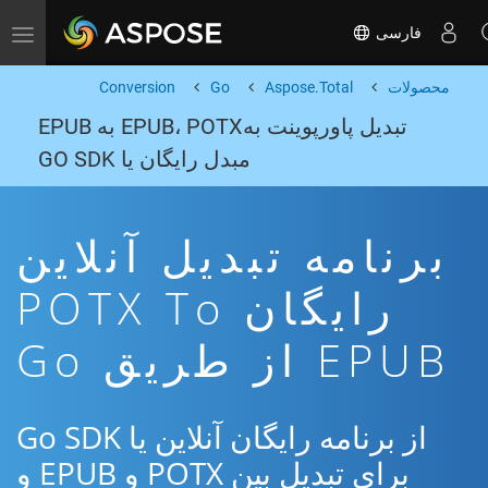
فارسی
Toggle navigation
محصولات
Aspose.Total
Go
Conversion
تبدیل پاورپوینت بهEPUB، POTX به EPUB
مبدل رایگان یا GO SDK
برنامه تبدیل آنلاین
رایگان POTX To
EPUB از طریق Go
از برنامه رایگان آنلاین یا Go SDK
برای تبدیل بین POTX و EPUB و