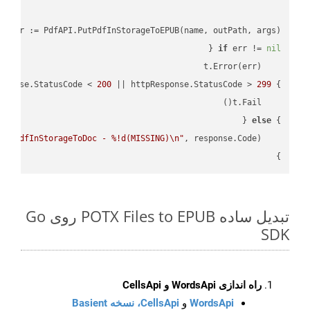
, err := PdfAPI.PutPdfInStorageToEPUB(name, outPath, args)

if
 err != 
nil
sponse.StatusCode < 
200
 || httpResponse.StatusCode > 
299
} 
else
} 
PutPdfInStorageToDoc - %!d(MISSING)\n"
    fmt.Printf(
}

تبدیل ساده POTX Files to EPUB روی Go
SDK
راه اندازی WordsApi و CellsApi
WordsApi
و
CellsApi، نسخه Basient