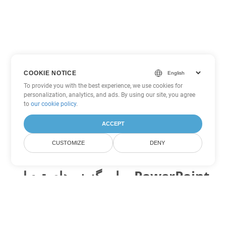
COOKIE NOTICE
To provide you with the best experience, we use cookies for
personalization, analytics, and ads. By using our site, you agree
to
our cookie policy
.
ACCEPT
CUSTOMIZE
DENY
سایر گزینه های تبدیل PowerPoint
PPS را به DOC تبدیل کنید
DOC:
Microsoft Word Binary Format