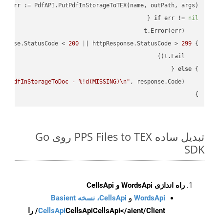
e, err := PdfAPI.PutPdfInStorageToTEX(name, outPath, args)

if
 err != 
nil
sponse.StatusCode < 
200
 || httpResponse.StatusCode > 
299
} 
else
} 
PutPdfInStorageToDoc - %!d(MISSING)\n"
    fmt.Printf(
}

تبدیل ساده PPS Files to TEX روی Go
SDK
راه اندازی WordsApi و CellsApi
WordsApi
و
CellsApi، نسخه Basient
CellsApi
CellsApi
CellsApi</aient/Client/ را