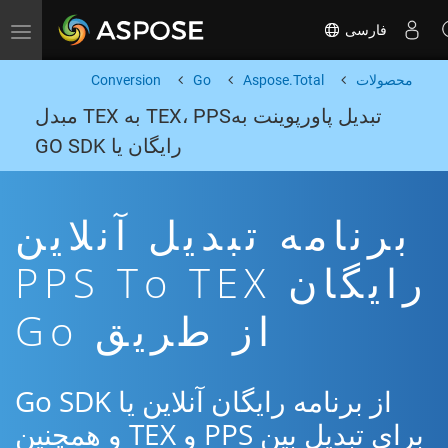
فارسی
Toggle navigation
محصولات
Aspose.Total
Go
Conversion
تبدیل پاورپوینت بهTEX، PPS به TEX مبدل
رایگان یا GO SDK
برنامه تبدیل آنلاین
رایگان PPS To TEX
از طریق Go
از برنامه رایگان آنلاین یا Go SDK
برای تبدیل بین PPS و TEX و همچنین