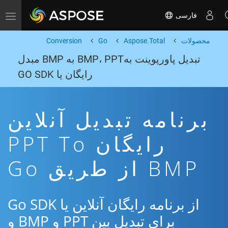
فارسی
Toggle navigation
محصولات
Aspose.Total
Go
Conversion
تبدیل پاورپوینت بهBMP، PPT به BMP مبدل
رایگان یا GO SDK
برنامه تبدیل آنلاین
رایگان PPT To
BMP از طریق Go
از برنامه رایگان آنلاین یا Go SDK
برای تبدیل بین PPT و BMP و