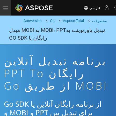
فارسی
Toggle navigation
محصولات
Aspose.Total
Go
Conversion
تبدیل پاورپوینت بهMOBI، PPT به MOBI مبدل
رایگان یا GO SDK
برنامه تبدیل آنلاین
رایگان PPT To
MOBI از طریق Go
از برنامه رایگان آنلاین یا Go SDK
برای تبدیل بین PPT و MOBI و