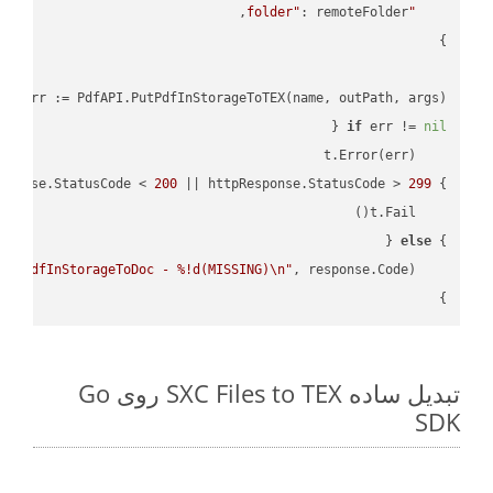
"folder"
e, err := PdfAPI.PutPdfInStorageToTEX(name, outPath, args)

if
 err != 
nil
sponse.StatusCode < 
200
 || httpResponse.StatusCode > 
299
} 
else
} 
PutPdfInStorageToDoc - %!d(MISSING)\n"
    fmt.Printf(
}

تبدیل ساده SXC Files to TEX روی Go
SDK