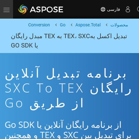
فارسی
Toggle navigation
محصولات
Aspose.Total
Go
Conversion
تبدیل اکسل بهTEX، SXC به TEX مبدل رایگان
یا GO SDK
برنامه تبدیل آنلاین
رایگان SXC To TEX
از طریق Go
از برنامه رایگان آنلاین یا Go SDK
برای تبدیل بین SXC و TEX و همچنین