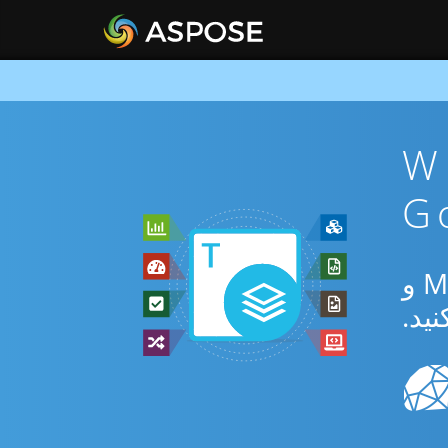
ن WEB To
از برنامه رایگان آنلاین یا Go SDK برای تبدیل بین WEB و MHTML و