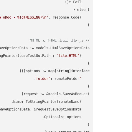
else
} 
eToDoc - %!d(MISSING)\n"
    fmt.Printf(
// در حال تبدیل HTML به MHTML
"file.HTML"
    FileName: ToStringPointer(baseTestOutPath + 
options := 
map
[
string
]
interface
"folder"