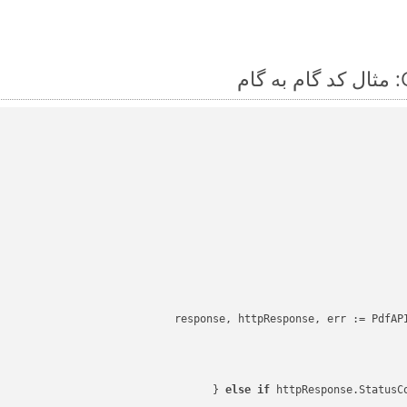
response, httpResponse, err := PdfAPI
else
if
 httpResponse.StatusC