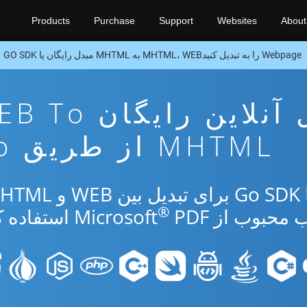
Products
Purchase
Support
Websites
About
Webpage را به تبدیل کنیدMHTML، WEB به MHTML مبدل رایگان یا GO SDK
برنامه تبدیل آنلاین رایگا
MHTML از طریق Go
®
ب از Microsoft
PDF استفاده کنید.