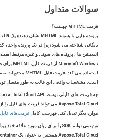
سوالات متداول
فرمت MHTML چیست؟
پرونده هایی با پسوند TML
t Windows
است. مشخصات واقعی این قالب به طور مفصل توسط RFC 2557 شرح داده شده
چه فرمت های فایلی توسط Aspose.Total Cloud API پشتیبانی می شود؟
موارد دیگر تبدیل کند. فهرست کامل
فرمت‌های فایل 
من نمی توانم SDK را برای زبان مورد علاقه خود پیدا کنم. باید چکار کنم؟
Aspose.Total Cloud همچنین به عنوان یک Docker Container در دسترس است. در صورتی که SDK مورد نیاز شما هنوز در دسترس نیست، از آن با cURL استفاده کنید.