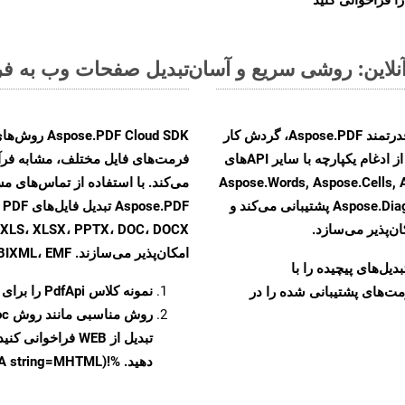
تبدیل صفحات وب به فرمت MHTML - راهنمای گ
با تبدیل فایل‌های WEB به HTML با استفاده از API قدرتمند Aspose.PDF، گردش کار
F Cloud SDK
تبدیل اسناد خود را بهبود بخشید. این راهکار قدرتمند از ادغام یکپارچه با سایر APIهای
Aspose.Words, Aspose.Cells, Aspose.Em,
Aspose.Diagram, Aspose.Tasks, Aspose.3D, Aspose.HTML پشتیبانی می‌کند و
F
ن‌پذیر می‌سازد.
امکان‌پذیر می‌سازند. MOBIXML، EMF و TIFF
و تبدیل‌های پیچیده را با
نمونه کلاس
PdfApi
را برای تبدیل 
مت‌های پشتیبانی شده را در
روش مناسبی مانند روش
oc
تبدیل از WEB فراخ
دهید. %!(EXTRA string=MHTML)