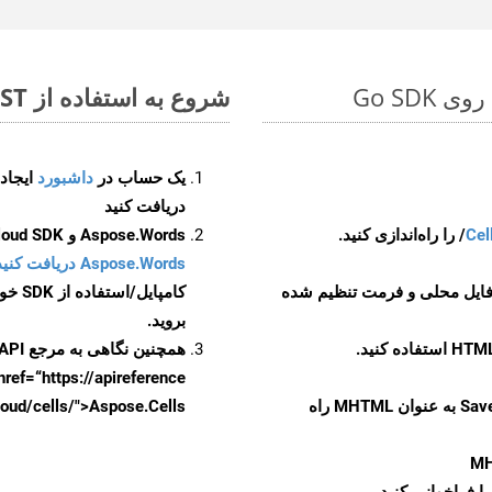
شروع به استفاده از Aspose.Total REST برای WEB to MHTML کنید
یک حساب در
داشبورد
دریافت کنید
Cel
Aspose.Words و Aspose.Cells Cloud SDK برای کد منبع Go را از
Aspose.Words دریافت کنید مخازن GitHub
 فایل محلی و فرمت تنظیم شده
کامپایل/استفاده از SDK خودتان یا برای گزینه های دانلود جایگزین به
بروید.
همچنین نگاهی به مرجع API مبتنی بر Swagger برای
href=“https://apireference بیندازید. برای اطلاعات بیشتر دربار
را از CellsAPI با SaveFormat به عنوان MHTML راه
.aspose.cloud/cells/">Aspose.Cells ر
M
ا فراخوانی کنید