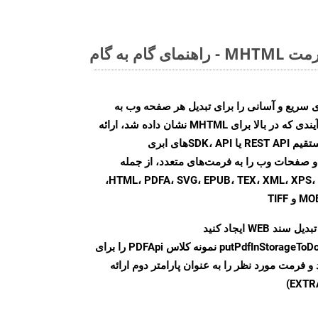
ام به گام
Aspose.PD روش‌های سریع و آسانی را برای تبدیل هر صفحه وب به
فرمت‌های فایل مختلف، مشابه فرآیندی که در بالا برای MHTML نشان داده شد، ارائه
می‌کند. با استفاده از تماس‌های مستقیم REST API یا SDK، API‌های ابری
Aspose.PD تبدیل فایل‌های PDF و صفحات وب را به فرمت‌های متعدد، از جمله
HTML، PDFA، SVG، EPUB، TEX، XML، XPS، XLS، XLSX، PPTX، DOC، DOCX،
سند WEB ایجاد کنید
putPdfInStorageToD
نمونه کلاس PDFApi را برای
وانی کنید و فرمت مورد نظر را به عنوان پارامتر دوم ارائه