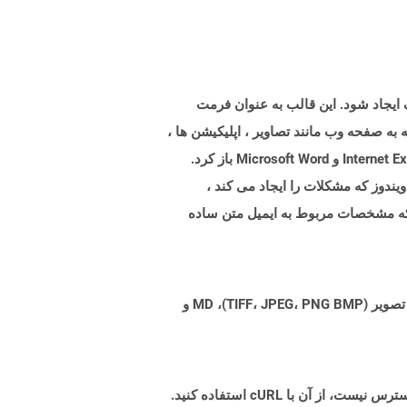
 مختلف ایجاد شود. این قالب به عنوان فرمت
ع شامل هر چیزی است که به صفحه وب مانند تصاویر ، اپلیکیشن ها ،
انیمیشن ها ، پرونده های صوتی و غیره مرتبط است. پرونده های MHTML را می توان در انواع برنامه های مختلف مانند Internet Explorer و Microsoft Word باز کرد.
رنامه در ویندوز که مشکلات را ایجاد می کند ،
 مشخصات تعریف شده در پیام/RFC822 را رمزگذاری می کند که مشخصات مربوط به ایمیل متن ساده
Aspose.Total Cloud می تواند فرمت های فایل را از هر خانواده محصول به هر خانواده محصول دیگری به PDF، DOCX، XPS، تصویر (TIFF، JPEG، PNG BMP)، MD و