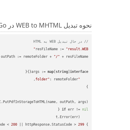
نحوه تبدیل WEB to MHTML در Go: مثال کد گام به گام
// در حال تبدیل WEB به HTML
resFileName := 
"result.WEB"
outPath := remoteFolder + 
"/"
args := 
map
[
string
]
interface
"folder"
.PutPdfInStorageToHTML(name, outPath, args)

if
 err != 
nil
ode < 
200
 || httpResponse.StatusCode > 
299
} 