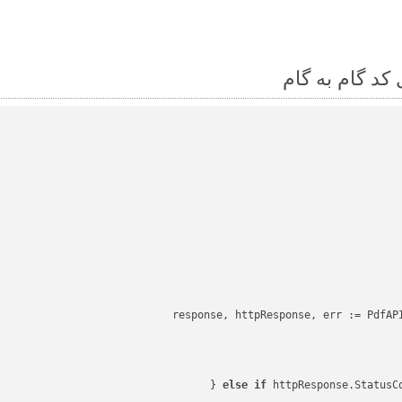
response, httpResponse, err := PdfAPI
else
if
 httpResponse.StatusC