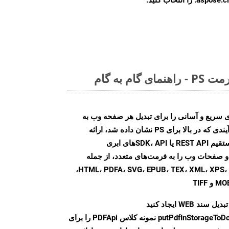
م به گام
Aspose.PD روش‌های سریع و آسانی را برای تبدیل هر صفحه وب به
فرمت‌های فایل مختلف، مشابه فرآیندی که در بالا برای PS نشان داده شد، ارائه
می‌کند. با استفاده از تماس‌های مستقیم REST API یا SDK، API‌های ابری
Aspose.PD تبدیل فایل‌های PDF و صفحات وب را به فرمت‌های متعدد، از جمله
HTML، PDFA، SVG، EPUB، TEX، XML، XPS، XLS، XLSX، PPTX، DOC، DOCX،
سند WEB ایجاد کنید
putPdfInStorageToD
نمونه کلاس PDFApi را برای