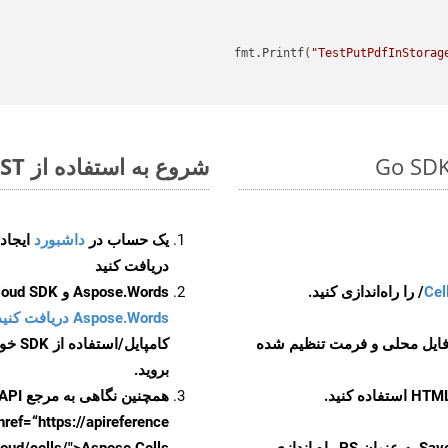
"TestPutPdfInStorag
شروع به استفاده از Aspose.Total REST برای WEB to PS کنید
یک حساب در
داشبورد
دریافت کنید
Cel
Aspose.Words و Aspose.Cells Cloud SDK برای کد منبع Go را از
Aspose.Words دریافت کنید مخازن GitHub
 فایل محلی و فرمت تنظیم شده
کامپایل/استفاده از SDK خودتان یا برای گزینه های دانلود جایگزین به
بروید.
همچنین نگاهی به مرجع API مبتنی بر Swagger برای
href=“https://apireference بیندازید. برای اطلاعات بیشتر دربار
را از CellsAPI با SaveFormat به عنوان PS راه اندازی
.aspose.cloud/cells/">Aspose.Cells ر