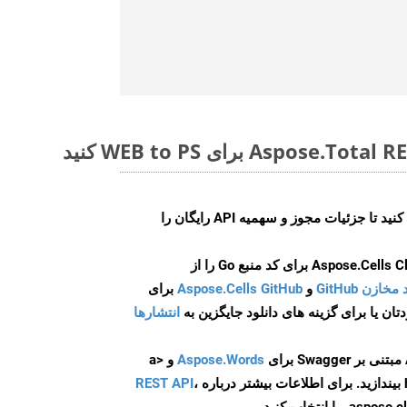
ایجاد کنید تا جزئیات مجوز و سهمیه API رایگان را
و
Aspose.Cells GitHub
برای
انتشارها
Aspose.Words
و <a
ه
،
REST API
ا انتخاب کنید.