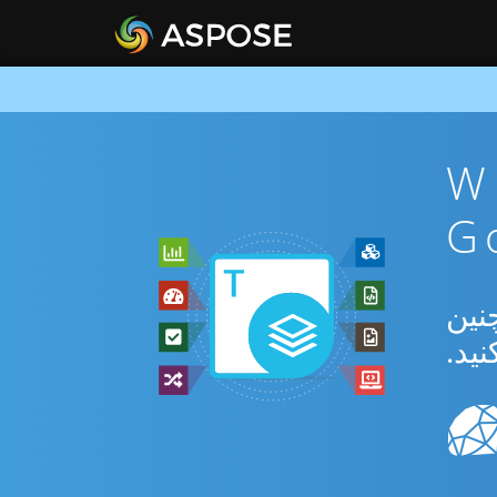
WEB To
بدیل بین WEB و PS و همچنین