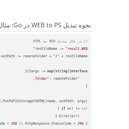
نحوه تبدیل WEB to PS در Go: مثال کد گام به گام
// در حال تبدیل WEB به HTML
resFileName := 
"result.WEB"
outPath := remoteFolder + 
"/"
args := 
map
[
string
]
interface
"folder"
.PutPdfInStorageToHTML(name, outPath, args)

if
 err != 
nil
ode < 
200
 || httpResponse.StatusCode > 
299
} 