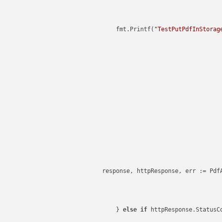
"TestPutPdfInStorag
response, httpResponse, err := PdfA
else
if
 httpResponse.StatusC