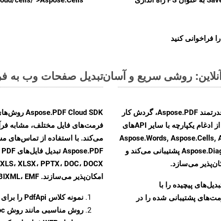
ا فراخوانی کنید
تبدیل صفحات وب به فرمت PS - راهنمای گا
با تبدیل فایل‌های WEB به HTML با استفاده از API قدرتمند Aspose.PDF، گردش کار
F Cloud SDK
تبدیل اسناد خود را بهبود بخشید. این راهکار قدرتمند از ادغام یکپارچه با سایر APIهای
Aspose.Words, Aspose.Cells, Aspose.Em,
Aspose.Diagram, Aspose.Tasks, Aspose.3D, Aspose.HTML پشتیبانی می‌کند و
F
ن‌پذیر می‌سازد.
امکان‌پذیر می‌سازند. MOBIXML، EMF و TIFF
و تبدیل‌های پیچیده را با
نمونه کلاس
PdfApi
را برای تبدیل 
مت‌های پشتیبانی شده را در
روش مناسبی مانند روش
oc