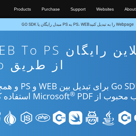
Products
Purchase
Support
Websites
About
Webpage را به تبدیل کنیدPS، WEB به PS مبدل رایگان یا GO SDK
برنامه تبدیل آنلاین رایگان  PS
از طریق Go
از برنامه رایگان آنلاین یا Go SDK برای ت
®
بوب از Microsoft
PDF استفاده کنید.