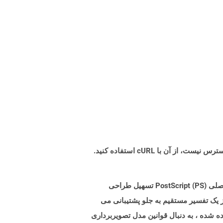
Postscript (PS) یک زبان توصیف صفحه کلی است که در تجارت دسک تاپ و انتشارات الکترونیکی استفاده می شود. تمرکز اصلی PostScript (PS) تسهیل طراحی
 بعدی است. اکثر زبانها قبل از اجرای کد به مرحله تدوین متمایز نیاز دارند در حالی که فرمت ارسال اسکریپت (PS) از یک تفسیر مستقیم به جلو پشتیبانی می
 شده ، به دنبال قوانین مدل تصویربرداری