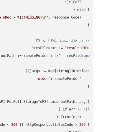
else
} 
eToDoc - %!d(MISSING)\n"
    fmt.Printf(
// در حال تبدیل HTML به PS
resFileName := 
"result.HTML"
outPath := remoteFolder + 
"/"
args := 
map
[
string
]
interface
"folder"
PI.PutPdfInStorageToPS(name, outPath, args)

if
 err != 
nil
ode < 
200
 || httpResponse.StatusCode > 
299
} 