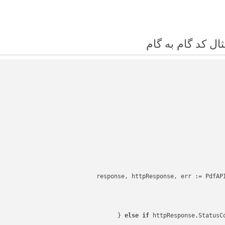
response, httpResponse, err := PdfAPI
else
if
 httpResponse.StatusC