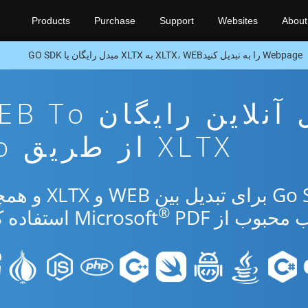
Products
Purchase
Support
Websites
About
Webpage را به تبدیل کنیدXLTX، WEB به XLTX مبدل رایگان یا GO SDK
برنامه تبدیل آنلاین رایگا
XLTX از طریق Go
از برنامه رایگان آنلاین یا Go SDK برای تب
®
بوب از Microsoft
PDF استفاده کنید.