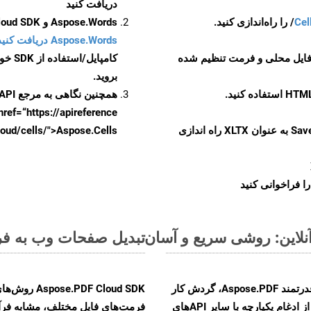
دریافت کنید
Cel
Aspose.Words و Aspose.Cells Cloud SDK برای کد منبع Go را از
Aspose.Words دریافت کنید مخازن GitHub
 فایل محلی و فرمت تنظیم شده
کامپایل/استفاده از SDK خودتان یا برای گزینه های دانلود جایگزین به
بروید.
همچنین نگاهی به مرجع API مبتنی بر Swagger برای
href=“https://apireference بیندازید. برای اطلاعات بیشتر دربار
را از CellsAPI با SaveFormat به عنوان XLTX راه اندازی
.aspose.cloud/cells/">Aspose.Cells ر
ا فراخوانی کنید
تبدیل صفحات وب به فرمت XLTX - راهنمای گا
با تبدیل فایل‌های WEB به HTML با استفاده از API قدرتمند Aspose.PDF، گردش کار
F Cloud SDK
تبدیل اسناد خود را بهبود بخشید. این راهکار قدرتمند از ادغام یکپارچه با سایر APIهای