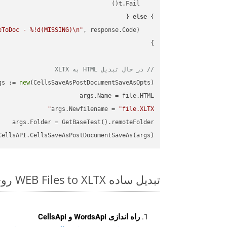
else
} 
eToDoc - %!d(MISSING)\n"
    fmt.Printf(
// در حال تبدیل HTML به XLTX
gs := 
new
args.Newfilename = 
"file.XLTX"
ellsAPI.CellsSaveAsPostDocumentSaveAs(args)

تبدیل ساده WEB Files to XLTX روی Go SDK
راه اندازی WordsApi و CellsApi