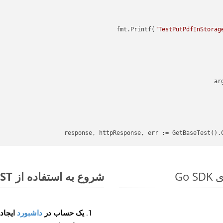
"TestPutPdfInStorag
ar
response, httpResponse, err := GetBaseTest().C
شروع به استفاده از Aspose.Total REST برای WEB to XLTX کنید
یک حساب در
داشبورد