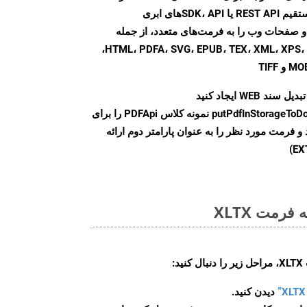
می‌کند. با استفاده از تماس‌های مستقیم REST API یا SDK، API‌های ابری
Aspose.PD تبدیل فایل‌های PDF و صفحات وب را به فرمت‌های متعدد، از جمله
HTML، PDFA، SVG، EPUB، TEX، XML، XPS، XLS، XLSX، PPTX، DOC، DOCX،
سند WEB ایجاد کنید
putPdfInStorageToD
نمونه کلاس PDFApi را برای
وانی کنید و فرمت مورد نظر را به عنوان پارامتر دوم ارائه
رمت XLTX
:
دیدن کنید.