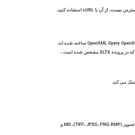
پرونده هایی با پسوند .xltx نشان دهنده فایلهای الگوی اکسل Microsoft Excel است که بر اساس مشخصات فرمت پرونده OpenXML Opety OpenXML ساخته شده اند.
از آن برای ایجاد یک فایل الگوی استاندارد استفاده می شود که می تواند برای تولید پرونده های XLSX که تنظیمات مشابهی را که در پرونده XLTX مشخص شده است ،
Aspose.Total Cloud می تواند فرمت های فایل را از هر خانواده محصول به هر خانواده محصول دیگری به PDF، DOCX، XPS، تصویر (TIFF، JPEG، PNG BMP)، MD و