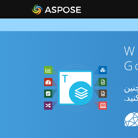
ن WEB To
دیل بین WEB و XLTX و همچنین