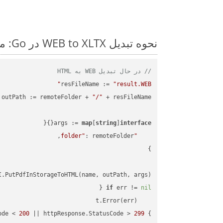
نحوه تبدیل WEB to XLTX در Go: مثال کد گام به گام
// در حال تبدیل WEB به HTML
resFileName := 
"result.WEB"
outPath := remoteFolder + 
"/"
args := 
map
[
string
]
interface
"folder"
.PutPdfInStorageToHTML(name, outPath, args)

if
 err != 
nil
ode < 
200
 || httpResponse.StatusCode > 
299
} 