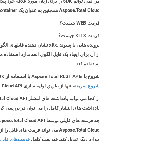
من نمی توانم SDK را برای زبان مورد علاقه خود پیدا کنم. باید چکار کنم؟
Aspose.Total Cloud همچنین به عنوان یک Docker Container در دسترس است. در صورتی که SDK مورد نیاز شما هنوز در دسترس نیست، از آن با cURL استفاده کنید.
فرمت WEB چیست؟
فرمت XLTX چیست؟
استفاده کند.
شروع با Aspose.Total REST APIs با استفاده از Go SDK: راهنمای مبتدی
شروع سریع
نه تنها از طریق اولیه سازی Aspose.Total Cloud API راهنمایی می کند، بلکه به نصب کتابخانه های مورد نیاز نیز کمک می کند.
از کجا می توانم یادداشت های انتشار Aspose.Total Cloud API را برای Go پیدا کنم؟
یادداشت های انتشار کامل را می توان در بررسی کر
چه فرمت های فایلی توسط Aspose.Total Cloud API پشتیبانی می شود؟
موارد دیگر تبدیل کند. فهرست کامل
فرمت‌های فایل 