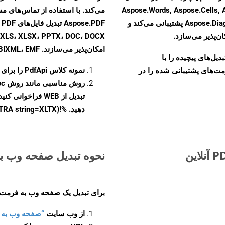
Aspose.Words, Aspose.Cells, Aspose.Em,
Aspose.Diagram, Aspose.Tasks, Aspose.3D, Aspose.HTML پشتیبانی می‌کند و
F
ن‌پذیر می‌سازد.
امکان‌پذیر می‌سازند. MOBIXML، EMF و TIFF
و تبدیل‌های پیچیده را با
نمونه کلاس
PdfApi
را برای تبدیل 
مت‌های پشتیبانی شده را در
روش مناسبی مانند روش
oc
تبدیل از WEB فراخ
دهید. %!(EXTRA string=XLTX)
نحوه تبدیل صفحه وب به ف
برای تبدیل یک صفحه وب به فرمت XLTX، مراحل زیر را دنبال کنید
از وب سایت
“صفحه وب به XLTX”