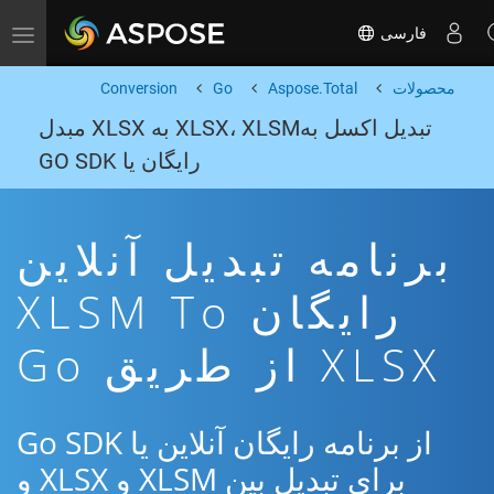
فارسی
Toggle navigation
محصولات
Aspose.Total
Go
Conversion
تبدیل اکسل بهXLSX، XLSM به XLSX مبدل
رایگان یا GO SDK
برنامه تبدیل آنلاین
رایگان XLSM To
XLSX از طریق Go
از برنامه رایگان آنلاین یا Go SDK
برای تبدیل بین XLSM و XLSX و