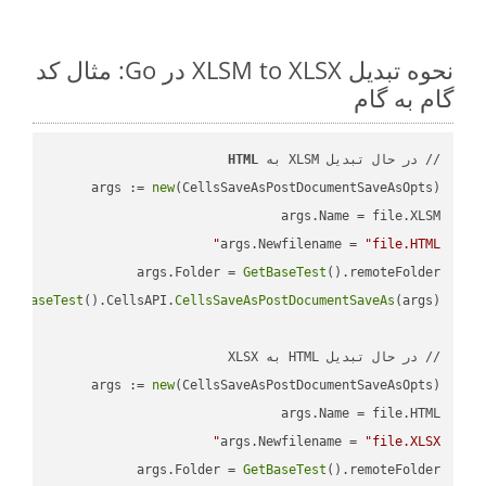
نحوه تبدیل XLSM to XLSX در Go: مثال کد
گام به گام
// در حال تبدیل XLSM به 
HTML
args := 
new
args.Newfilename = 
"file.HTML"
args.Folder = 
GetBaseTest
GetBaseTest
().CellsAPI.
CellsSaveAsPostDocumentSaveAs
args := 
new
args.Newfilename = 
"file.XLSX"
args.Folder = 
GetBaseTest