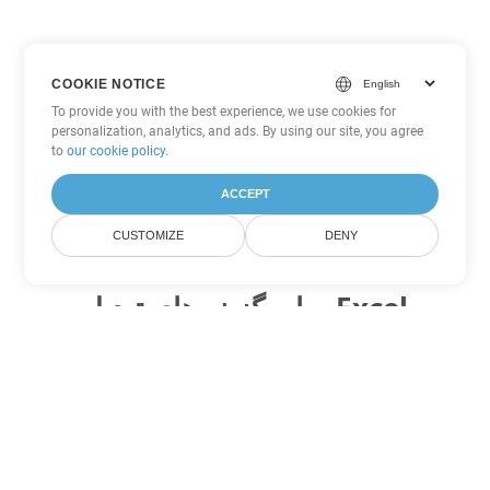
COOKIE NOTICE
To provide you with the best experience, we use cookies for
personalization, analytics, and ads. By using our site, you agree
to
our cookie policy
.
ACCEPT
CUSTOMIZE
DENY
سایر گزینه های تبدیل Excel
XLTX را به DOC تبدیل کنید
DOC:
Microsoft Word Binary Format
XLTX را به DOT تبدیل کنید
DOT:
Microsoft Word Template Files