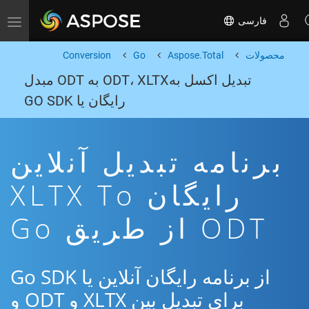
فارسی
Toggle navigation
محصولات
Aspose.Total
Go
Conversion
تبدیل اکسل بهODT، XLTX به ODT مبدل
رایگان یا GO SDK
برنامه تبدیل آنلاین
رایگان XLTX To
ODT از طریق Go
از برنامه رایگان آنلاین یا Go SDK
برای تبدیل بین XLTX و ODT و