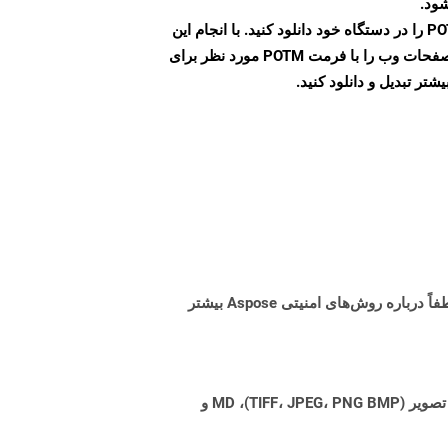
شود.
پس از اتمام تبدیل، فایل POTM را در دستگاه خود دانلود کنید. با انجام این
مراحل می توانید به راحتی صفحات وب را با فرمت POTM مورد نظر برای
تر تبدیل و دانلود کنید.
البته! Aspose Cloud از سرورهای ابری آمازون EC2 استفاده می کند که امنیت و انعطاف پذیری سرویس را تضمین می کند. لطفاً درباره روش‌های امنیتی Aspose بیشتر
Aspose.Total Cloud می تواند فرمت های فایل را از هر خانواده محصول به هر خانواده محصول دیگری به PDF، DOCX، XPS، تصویر (TIFF، JPEG، PNG BMP)، MD و