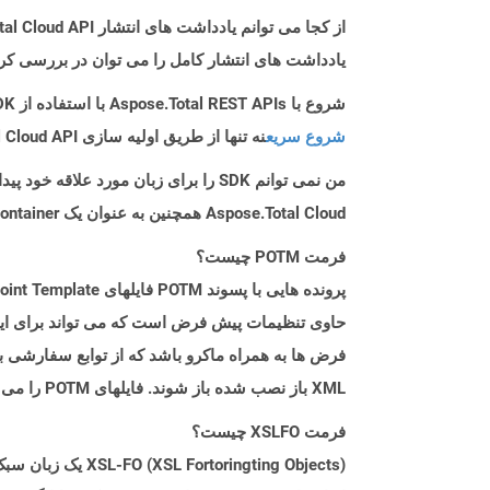
از کجا می توانم یادداشت های انتشار Aspose.Total Cloud API را برای Go پیدا کنم؟
یادداشت های انتشار کامل را می توان در بررسی کر
شروع با Aspose.Total REST APIs با استفاده از Go SDK: راهنمای مبتدی
شروع سریع
نه تنها از طریق اولیه سازی Aspose.Total Cloud API راهنمایی می کند، بلکه به نصب کتابخانه های مورد نیاز نیز کمک می کند.
من نمی توانم SDK را برای زبان مورد علاقه خود پیدا کنم. باید چکار کنم؟
Aspose.Total Cloud همچنین به عنوان یک Docker Container در دسترس است. در صورتی که SDK مورد نیاز شما هنوز در دسترس نیست، از آن با cURL استفاده کنید.
فرمت POTM چیست؟
حاوی تنظیمات پیش فرض است که می تواند برای ایجاد
XML باز نصب شده باز شوند. فایلهای POTM را می توان در Microsoft PowerPoint برای ویرایش مانند سایر پرونده های پاورپوینت باز کرد.
فرمت XSLFO چیست؟