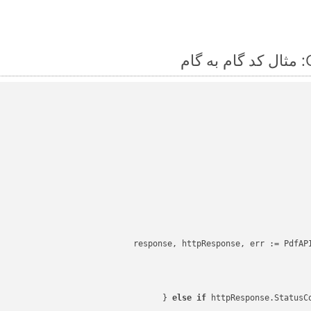
response, httpResponse, err := PdfAPI
else
if
 httpResponse.StatusC