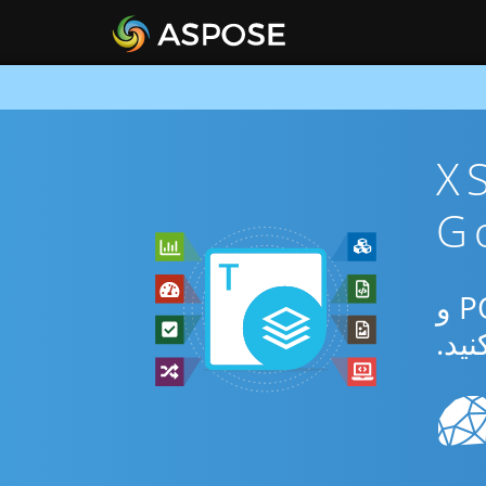
XSLFO T
از برنامه رایگان آنلاین یا Go SDK برای تبدیل بین XSLFO و POTM و