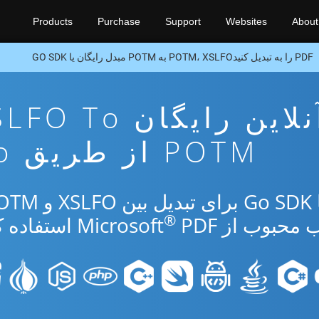
Products
Purchase
Support
Websites
About
PDF را به تبدیل کنیدPOTM، XSLFO به POTM مبدل رایگان یا GO SDK
برنامه تبدیل آنلاین رایگان o
POTM از طریق Go
®
ب از Microsoft
PDF استفاده کنید.