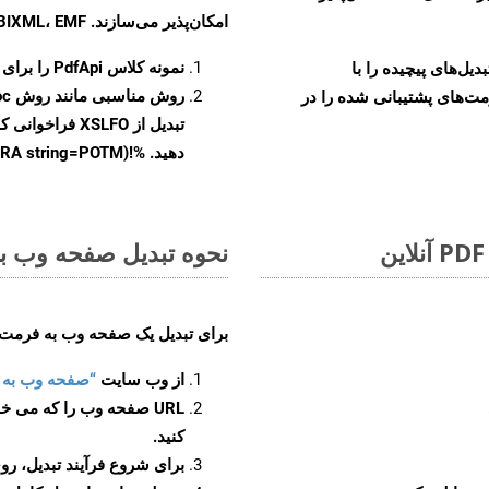
امکان‌پذیر می‌سازند. MOBIXML، EMF و TIFF
نمونه کلاس
PdfApi
را برای تبدیل س
و تبدیل‌های پیچیده را با
روش مناسبی مانند روش
oc
مت‌های پشتیبانی شده را در
تبدیل از XSLFO 
دهید. %!(EXTRA string=POTM)
نحوه تبدیل صفحه وب به ف
برای تبدیل یک صفحه وب به فرمت POTM، مراحل زیر را دنبال کنید
از وب سایت
“صفحه وب به POTM”
URL صفحه وب را که می خو
کنید.
برای شروع فرآیند تبدیل، روی