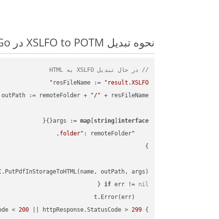
نحوه تبدیل XSLFO to POTM در Go: مثال کد گام به گام
// در حال تبدیل XSLFO به HTML
resFileName := 
"result.XSLFO"
outPath := remoteFolder + 
"/"
args := 
map
[
string
]
interface
"folder"
.PutPdfInStorageToHTML(name, outPath, args)

if
 err != 
nil
ode < 
200
 || httpResponse.StatusCode > 
299
} 