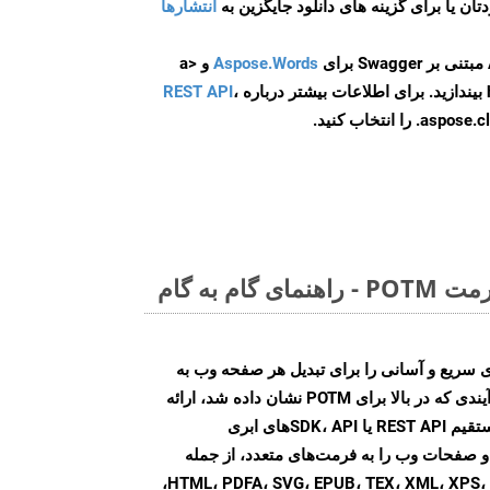
انتشارها
Aspose.Words
و <a
ه
،
REST API
ا انتخاب کنید.
م به گام
Aspose.PD روش‌های سریع و آسانی را برای تبدیل هر صفحه وب به
فرمت‌های فایل مختلف، مشابه فرآیندی که در بالا برای POTM نشان داده شد، ارائه
می‌کند. با استفاده از تماس‌های مستقیم REST API یا SDK، API‌های ابری
Aspose.PD تبدیل فایل‌های PDF و صفحات وب را به فرمت‌های متعدد، از جمله
HTML، PDFA، SVG، EPUB، TEX، XML، XPS، XLS، XLSX، PPTX، DOC، DOCX،