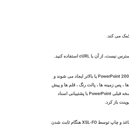
پرونده هایی با پسوند POTM فایلهای Microsoft PowerPoint Template با پشتیبانی از ماکروها هستند. پرونده های POTM با PowerPoint 2007 یا بالاتر ایجاد می شوند و
، پس زمینه ها ، پالت رنگ ، قلم ها و پیش
فرض ها به همراه ماکرو باشد که از توابع سفارشی برای انجام کار خاص تشکیل شده است. آنها همچنین ممکن است توسط نسخه قبلی PowerPoint با پشتیبانی اسناد
XSL-FO (XSL Fortoringting Objects) یک زبان سبک شیوه ای برای قالب بندی اسناد XML است. معناشناسی شکل محدود کاغذ و چاپ توسط XSL-FO هنگام ثابت شدن