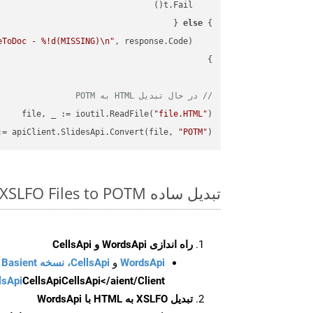
else
} 
eToDoc - %!d(MISSING)\n"
    fmt.Printf(
// در حال تبدیل HTML به POTM
file, _ := ioutil.ReadFile(
"file.HTML"
:= apiClient.SlidesApi.Convert(file, 
"POTM"
)

تبدیل ساده XSLFO Files to POTM روی Go SDK
راه اندازی WordsApi و CellsApi
WordsApi
و
CellsApi، نسخه Basient
CellsApi</aient/Client/ را راه‌اندازی کنید.
CellsApi
lsApi
تبدیل XSLFO به HTML با WordsApi