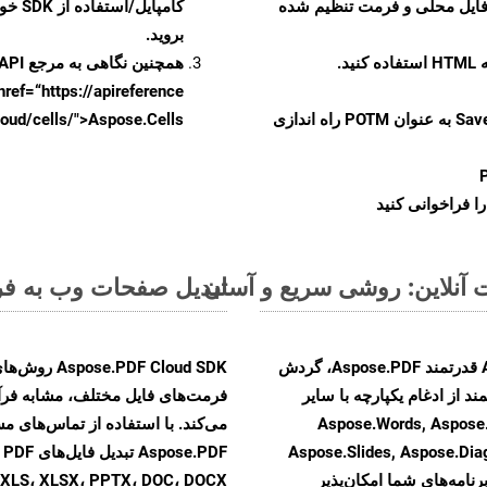
 فایل محلی و فرمت تنظیم شده
کامپایل/استفاده از SDK خودتان یا برای گزینه های دانلود جایگزین به
بروید.
همچنین نگاهی به مرجع API مبتنی بر Swagger برای
href=“https://apireference بیندازید. برای اطلاعات بیشتر دربار
را از CellsAPI با SaveFormat به عنوان POTM راه اندازی
.aspose.cloud/cells/">Aspose.Cells ر
ا فراخوانی کنید
تبدیل صفحات وب به فرمت POTM - راهنمای گا
با تبدیل فایل‌های XSLFO به HTML با استفاده از API قدرتمند Aspose.PDF، گردش
F Cloud SDK
ند از ادغام یکپارچه با سایر
Aspose.Words, Aspose.Cells, Aspose,
Aspose.Slides, Aspose.Di
F
رنامه‌های شما امکان‌پذیر