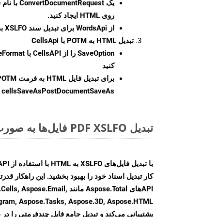
یک
ConvertDocumentRequest
با نام
روی HTML ایجاد کنید.
از WordsApi برای تبدیل سند XSLFO به HTML استفاده کنید.
تبدیل HTML به POTM با CellsApi
SaveOption
کنید
برای تبدیل فایل HTML به فرمت
POTM
cellsSaveAsPostDocumentSaveAs
ر
تبدیل PDF XSLFO فایل‌ها به صورت آنلاین: روشی سریع و آسان
کار تبدیل اسناد خود را بهبود بخشید. این راهکار قدرتم
APIهای Aspose.Total مانند .Email
agram, Aspose.Tasks, Aspose.3D, Aspose.HTML
پشتیبانی می‌کند و تبدیل جامع فایل چندفرمتی را در ب