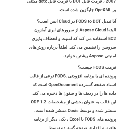
2007 ، فرمت فایل DOT با فرمت فایل dotx مبتنی
بر OpeXML جایگزین شده است.
آیا تبدیل FODS to DOT در Cloud ایمن است؟
البته! Aspose Cloud از سرورهای ابری آمازون
EC2 استفاده می کند که امنیت و انعطاف پذیری
سرویس را تضمین می کند. لطفاً درباره روش‌های
امنیتی Aspose بیشتر بخوانید.
فرمت FODS چیست؟
پرونده ای با برنامه افزودنی .FODS نوعی از قالب
اسناد صفحه گسترده OpenDocument است که
داده ها را در ردیف ها و ستون ها ذخیره می کند.
این قالب به عنوان بخشی از مشخصات ODF 1.2
منتشر شده و توسط Oasis منتشر شده است.
پرونده های FODS با Excel ، یکی دیگر از برنامه
های نرم افزاری صفحه گسترده توسط