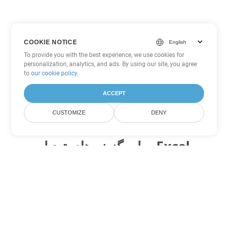
COOKIE NOTICE
To provide you with the best experience, we use cookies for
personalization, analytics, and ads. By using our site, you agree
to
our cookie policy
.
ACCEPT
CUSTOMIZE
DENY
سایر گزینه های تبدیل Excel
FODS را به DOC تبدیل کنید
DOC:
Microsoft Word Binary Format
FODS را به DOT تبدیل کنید