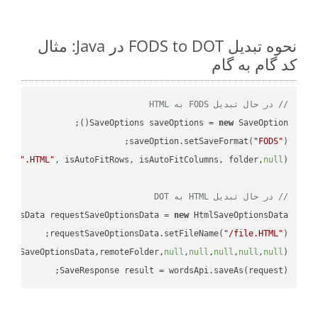
نحوه تبدیل FODS to DOT در Java: مثال
کد گام به گام
// در حال تبدیل FODS به HTML
SaveOptions saveOptions = 
new
saveOption.setSaveFormat(
"FODS"
e + 
".HTML"
, isAutoFitRows, isAutoFitColumns, folder,
null
// در حال تبدیل HTML به DOT
tionsData requestSaveOptionsData = 
new
requestSaveOptionsData.setFileName(
"/file.HTML"
uestSaveOptionsData,remoteFolder,
null
,
null
,
null
,
null
,
null
SaveResponse result = wordsApi.saveAs(request);
