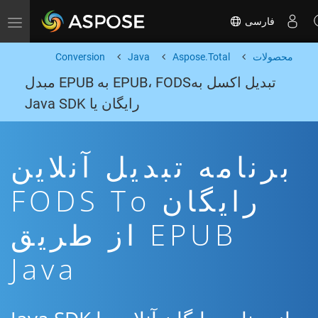
فارسی
Toggle navigation
محصولات
Aspose.Total
Java
Conversion
تبدیل اکسل بهEPUB، FODS به EPUB مبدل
رایگان یا Java SDK
برنامه تبدیل آنلاین
رایگان FODS To
EPUB از طریق
Java