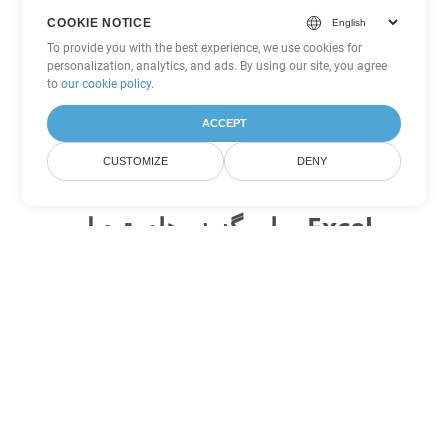
COOKIE NOTICE
To provide you with the best experience, we use cookies for
personalization, analytics, and ads. By using our site, you agree
to
our cookie policy
.
ACCEPT
CUSTOMIZE
DENY
سایر گزینه های تبدیل Excel
FODS را به DOC تبدیل کنید
DOC:
Microsoft Word Binary Format
FODS را به DOT تبدیل کنید
DOT:
Microsoft Word Template Files
FODS را به DOCX تبدیل کنید