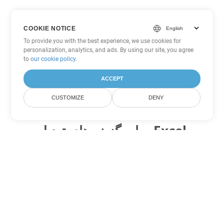
COOKIE NOTICE
To provide you with the best experience, we use cookies for
personalization, analytics, and ads. By using our site, you agree
to
our cookie policy
.
ACCEPT
CUSTOMIZE
DENY
سایر گزینه های تبدیل Excel
FODS را به DOC تبدیل کنید
DOC:
Microsoft Word Binary Format
FODS را به DOT تبدیل کنید
DOT:
Microsoft Word Template Files