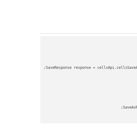
SaveResponse response = cellsApi.cellsSave
SaveAs