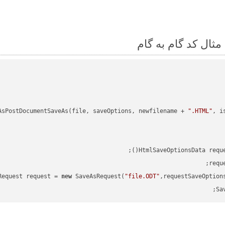
AsPostDocumentSaveAs(file, saveOptions, newfilename + 
".HTML"
, i
HtmlSaveOptionsData requ
requ
Request request = 
new
 SaveAsRequest(
"file.ODT"
,requestSaveOption
Sa