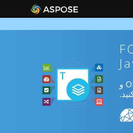
FODS To
از برنامه رایگان آنلاین یا Java SDK برای تبدیل بین FODS و ODT و