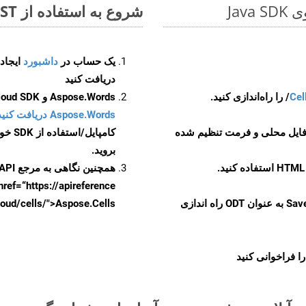
شروع به استفاده از Aspose.Total REST برای FODS to ODT کنید
یک حساب در
داشبورد
دریافت کنید
Cel
Aspose.Words و Aspose.Cells Cloud SDK برای کد منبع Java را از
Aspose.Words دریافت کنید مخازن GitHub
 فایل محلی و فرمت تنظیم شده
کامپایل/استفاده از SDK خودتان یا برای گزینه های دانلود جایگزین به
بروید.
همچنین نگاهی به مرجع API مبتنی بر Swagger برای
href=“https://apireference بیندازید. برای اطلاعات بیشتر دربار
را از CellsAPI با SaveFormat به عنوان ODT راه اندازی
.aspose.cloud/cells/">Aspose.Cells ر
ا فراخوانی کنید