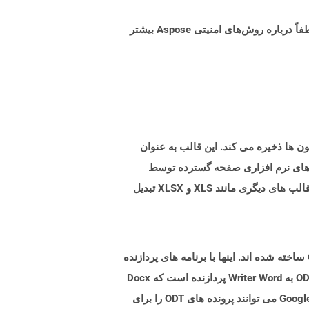
البته! Aspose Cloud از سرورهای ابری آمازون EC2 استفاده می کند که امنیت و انعطاف پذیری سرویس را تضمین می کند. لطفاً درباره روش‌های امنیتی Aspose بیشتر
OpenDo است که داده ها را در ردیف ها و ستون ها ذخیره می کند. این قالب به عنوان
ر شده است. پرونده های FODS با Excel ، یکی دیگر از برنامه های نرم افزاری صفحه گسترده توسط
مایکروسافت قابل باز نیست. پرونده های FODS را می توان به عنوان ODS با استفاده از Libreoffice ذخیره کرد و می تواند به قالب های دیگری مانند XLS و XLSX تبدیل
پرونده های ODT نوع اسناد است که با برنامه های پردازش کلمه ایجاد شده اند که بر اساس فرمت فایل متنی OpenDocument ساخته شده اند. اینها با برنامه های پردازنده
Word مانند نویسنده آزاد OpenOffice ایجاد شده و می توانند محتوا مانند متن ، تصاویر ، اشیاء و سبک ها را نگه دارند. پرونده ODT به Writer Word پردازنده است که Docx
برای Microsoft Word چیست. چندین برنامه از جمله Google Docs و Google & Rsquo ؛ پردازنده کلمه مبتنی بر وب با Google Drive می توانند پرونده های ODT را برای