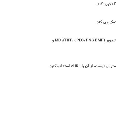
Aspose.Total Cloud می تواند فرمت های فایل را از هر خانواده محصول به هر خانواده محصول دیگری به PDF، DOCX، XPS، تصویر (TIFF، JPEG، PNG BMP)، MD و