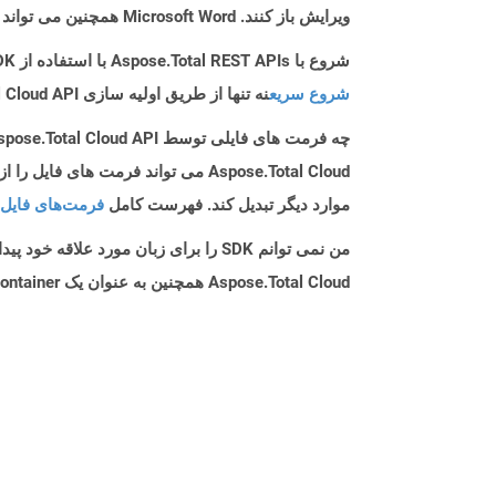
ویرایش باز کنند. Microsoft Word همچنین می تواند پرونده های ODT را باز کرده و آن را در قالب های دیگری مانند Doc و Docx ذخیره کند.
شروع با Aspose.Total REST APIs با استفاده از Java SDK: راهنمای مبتدی
شروع سریع
نه تنها از طریق اولیه سازی Aspose.Total Cloud API راهنمایی می کند، بلکه به نصب کتابخانه های مورد نیاز نیز کمک می کند.
چه فرمت های فایلی توسط Aspose.Total Cloud API پشتیبانی می شود؟
موارد دیگر تبدیل کند. فهرست کامل
فرمت‌های فایل 
من نمی توانم SDK را برای زبان مورد علاقه خود پیدا کنم. باید چکار کنم؟
Aspose.Total Cloud همچنین به عنوان یک Docker Container در دسترس است. در صورتی که SDK مورد نیاز شما هنوز در دسترس نیست، از آن با cURL استفاده کنید.