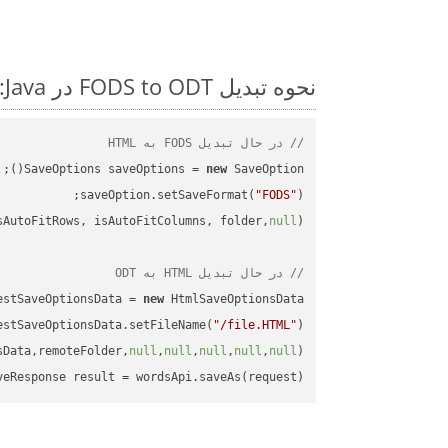
نحوه تبدیل FODS to ODT در Java: مثال کد گام به گام
// در حال تبدیل FODS به HTML
SaveOptions saveOptions = 
new
saveOption.setSaveFormat(
"FODS"
sAutoFitRows, isAutoFitColumns, folder,
null
// در حال تبدیل HTML به ODT
estSaveOptionsData = 
new
estSaveOptionsData.setFileName(
"/file.HTML"
sData,remoteFolder,
null
,
null
,
null
,
null
,
null
veResponse result = wordsApi.saveAs(request);
