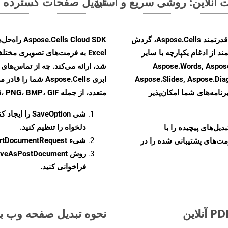
تبدیل صفحات گسترده MS Excel از FODS به فرمت‌های تصویری - راهنمای گام به گام
با تبدیل فایل‌های FODS به HTML با استفاده از API قدرتمند Aspose.Cells، گردش
ند از ادغام یکپارچه با سایر
Aspose.Words, Aspose.PDF, Aspose,
Aspose.Slides, Aspose.Di
ابری Aspose.Cells 
رنامه‌های شما امکان‌پذیر
متعدد، از جمله JPEG، PNG، BMP، GIF، و TIFF تبدیل کنید
شی
SaveOption
را ایجاد کن
دلخواه را تنظیم کنید.
و تبدیل‌های پیچیده را با
شیء
rtDocumentRequest
مت‌های پشتیبانی شده را در
روش
veAsPostDocument
فراخوانی کنید.
نحوه تبدیل صفحه وب به 