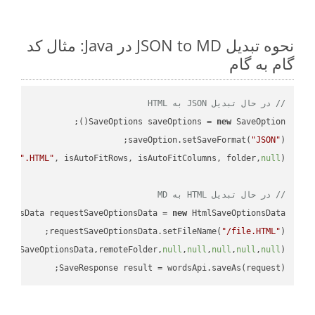
نحوه تبدیل JSON to MD در Java: مثال کد
گام به گام
// در حال تبدیل JSON به HTML
SaveOptions saveOptions = 
new
saveOption.setSaveFormat(
"JSON"
e + 
".HTML"
, isAutoFitRows, isAutoFitColumns, folder,
null
// در حال تبدیل HTML به MD
tionsData requestSaveOptionsData = 
new
requestSaveOptionsData.setFileName(
"/file.HTML"
uestSaveOptionsData,remoteFolder,
null
,
null
,
null
,
null
,
null
SaveResponse result = wordsApi.saveAs(request);
