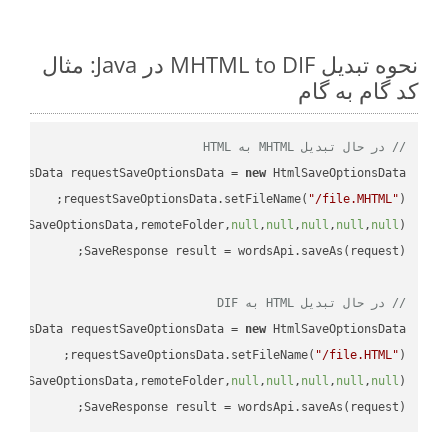
نحوه تبدیل MHTML to DIF در Java: مثال
کد گام به گام
// در حال تبدیل MHTML به HTML
tionsData requestSaveOptionsData = 
new
requestSaveOptionsData.setFileName(
"/file.MHTML"
uestSaveOptionsData,remoteFolder,
null
,
null
,
null
,
null
,
null
// در حال تبدیل HTML به DIF
tionsData requestSaveOptionsData = 
new
requestSaveOptionsData.setFileName(
"/file.HTML"
uestSaveOptionsData,remoteFolder,
null
,
null
,
null
,
null
,
null
SaveResponse result = wordsApi.saveAs(request);
