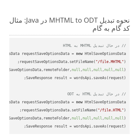
نحوه تبدیل MHTML to ODT در Java: مثال
کد گام به گام
// در حال تبدیل MHTML به HTML
tionsData requestSaveOptionsData = 
new
requestSaveOptionsData.setFileName(
"/file.MHTML"
uestSaveOptionsData,remoteFolder,
null
,
null
,
null
,
null
,
null
// در حال تبدیل HTML به ODT
tionsData requestSaveOptionsData = 
new
requestSaveOptionsData.setFileName(
"/file.HTML"
uestSaveOptionsData,remoteFolder,
null
,
null
,
null
,
null
,
null
SaveResponse result = wordsApi.saveAs(request);
