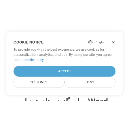
COOKIE NOTICE
To provide you with the best experience, we use cookies for
personalization, analytics, and ads. By using our site, you agree
to
our cookie policy
.
ACCEPT
CUSTOMIZE
DENY
سایر گزینه های تبدیل Word
MHTML را به DOC تبدیل کنید
DOC:
Microsoft Word Binary Format